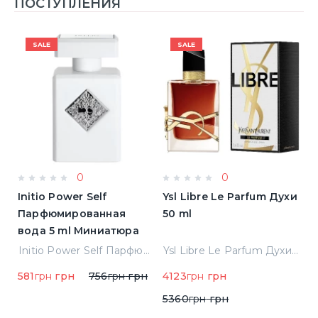
ПОСТУПЛЕНИЯ
SALE
SALE
0
0
Initio Power Self
Ysl Libre Le Parfum Духи
B
Парфюмированная
50 ml
Т
вода 5 ml Миниатюра
Jean Paul Gaultier Le Male Туалетная вода
Initio Power Self Парфюмированная вода 5 ml Миниатюра
Ysl Libre Le Parfum Духи 50 ml
581
грн
грн
756
грн
грн
4123
грн
грн
9
5360
грн
грн
1