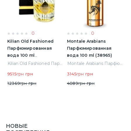
0
0
Kilian Old Fashioned
Montale Arabians
M
Парфюмированная
Парфюмированная
П
вода 100 ml
вода 100 ml (38965)
в
(3700550240723)
(
ight Парфюмированная вода 2 ml Пробник (14452)
Kilian Old Fashioned Парфюмированная вода 100 ml (3700550240723)
Montale Arabians Парфюмированная вода 100 ml (38965)
9515
грн
грн
3145
грн
грн
6
12369
грн
грн
4089
грн
грн
НОВЫЕ