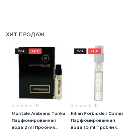
ХИТ ПРОДАЖ
TOP
SALE
TOP
SALE
0
0
Montale Arabians Tonka
Kilian Forbidden Games
E
Парфюмированная
Парфюмированная
T
вода 2 ml Пробник
вода 1.5 ml Пробник
5