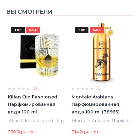
ВЫ СМОТРЕЛИ
TOP
SALE
TOP
SALE
0
0
Kilian Old Fashioned
Montale Arabians
L
Парфюмированная
Парфюмированная
L'
)
вода 100 ml
вода 100 ml (38965)
П
(3700550240723)
в
Elizabeth Arden Green Tea Лосьон для тела 500 ml (085805466343)
Kilian Old Fashioned Парфюмированная вода 100 ml (3700550240723)
Montale Arabians Парфюмированная вода 100 ml (38965)
н
9505
грн
грн
3142
грн
грн
5