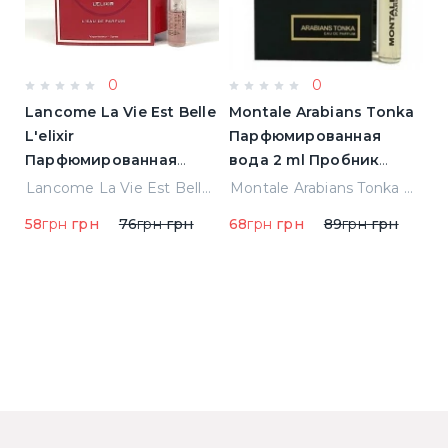
0
0
Lancome La Vie Est Belle
Montale Arabians Tonka
K
L'elixir
Парфюмированная
П
Парфюмированная
вода 2 ml Пробник
в
вода 1.2 ml Пробник
(54381)
(
Montale Arabians Парфюмированная вода 100 ml (38965)
Lancome La Vie Est Belle L'elixir Парфюмированная вода 1.2 ml Пробник
Montale Arabians Tonka Парфюмированная вода 2 ml Пробник (54381)
58
грн
грн
76
грн
грн
68
грн
грн
89
грн
грн
1