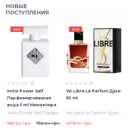
НОВЫЕ
ПОСТУПЛЕНИЯ
SALE
SALE
0
0
Initio Power Self
Ysl Libre Le Parfum Духи
B
Парфюмированная
50 ml
Т
вода 5 ml Миниатюра
Jean Paul Gaultier Le Male Туалетная вода
Initio Power Self Парфюмированная вода 5 ml Миниатюра
Ysl Libre Le Parfum Духи 50 ml
581
грн
грн
755
грн
грн
4119
грн
грн
9