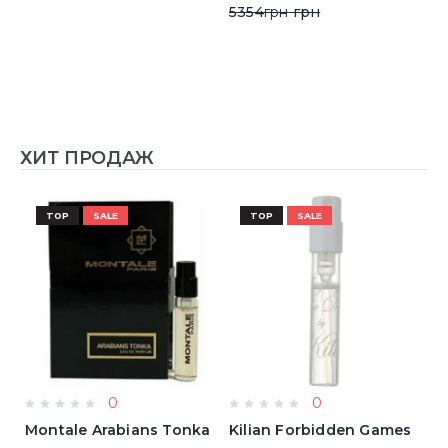
5354
грн
грн
ХИТ ПРОДАЖ
TOP
SALE
TOP
SALE
0
0
Montale Arabians Tonka
Kilian Forbidden Games
E