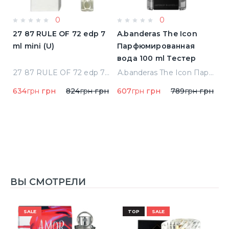
0
0
a
27 87 RULE OF 72 edp 7
A.banderas The Icon
A
ml mini (U)
Парфюмированная
F
вода 100 ml Тестер
п
qua Di Parma Colonia Одеколон 50 ml (8028713000089)
27 87 RULE OF 72 edp 7 ml mini (U)
A.banderas The Icon Парфюмированная вода 100 ml Тестер
634
грн
грн
824
грн
грн
607
грн
грн
789
грн
грн
1
1
ВЫ СМОТРЕЛИ
SALE
TOP
SALE