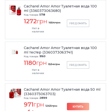
Cacharel Amor Amor Туалетная вода 100
ml (3360373063680)
Код товара:
5718
1272
грн
1654
грн
УВЕДОМИТЬ
Нет в
наличии
Cacharel Amor Amor Туалетная вода 100
ml тестер (3360373063741)
Код товара:
9160
1180
грн
1534
грн
УВЕДОМИТЬ
Нет в
наличии
Cacharel Amor Amor Туалетная вода 50 ml
(3360373063703)
Код товара:
28199
971
грн
1263
грн
КУПИТЬ