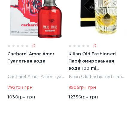
0
0
Cacharel Amor Amor
Kilian Old Fashioned
M
Туалетная вода
Парфюмированная
П
)
вода 100 ml
(3700550240723)
Elizabeth Arden Green Tea Лосьон для тела 500 ml (085805466343)
Cacharel Amor Amor Туалетная вода
Kilian Old Fashioned Парфюмированная вода 100 ml (3700550240723)
н
792
грн
грн
9505
грн
грн
3
1030
грн
грн
12356
грн
грн
4