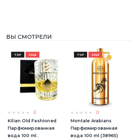
ВЫ СМОТРЕЛИ
TOP
SALE
TOP
SALE
0
0
Kilian Old Fashioned
Montale Arabians
M
Парфюмированная
Парфюмированная
П
вода 100 ml
вода 100 ml (38965)
в