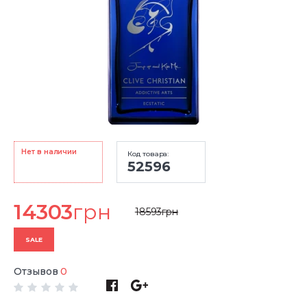
Нет в наличии
Код товара:
52596
14303
грн
18593
грн
SALE
Отзывов
0