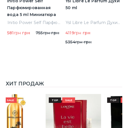
Initio Power Self
Ysl Libre Le Parfum Духи
B
Парфюмированная
50 ml
Т
вода 5 ml Миниатюра
Jean Paul Gaultier Le Male Туалетная вода
Initio Power Self Парфюмированная вода 5 ml Миниатюра
Ysl Libre Le Parfum Духи 50 ml
581
грн
грн
755
грн
грн
4119
грн
грн
9
5354
грн
грн
ХИТ ПРОДАЖ
TOP
SALE
TOP
SALE