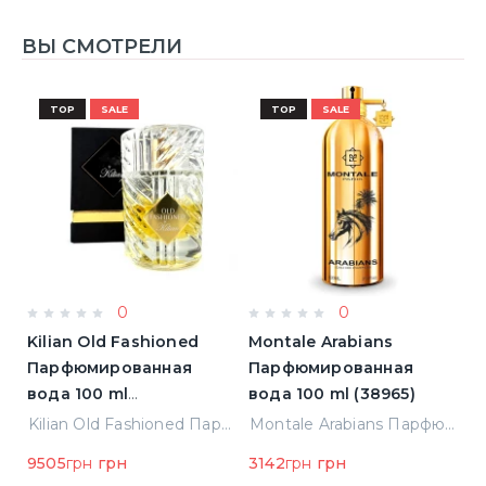
ВЫ СМОТРЕЛИ
TOP
SALE
TOP
SALE
0
0
Kilian Old Fashioned
Montale Arabians
L
Парфюмированная
Парфюмированная
L'
)
вода 100 ml
вода 100 ml (38965)
П
(3700550240723)
в
Elizabeth Arden Green Tea Лосьон для тела 500 ml (085805466343)
Kilian Old Fashioned Парфюмированная вода 100 ml (3700550240723)
Montale Arabians Парфюмированная вода 100 ml (38965)
н
9505
грн
грн
3142
грн
грн
5