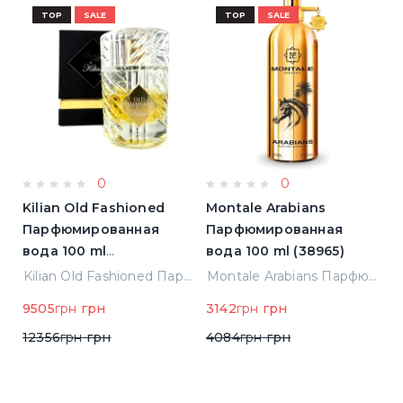
TOP
SALE
TOP
SALE
0
0
s
Kilian Old Fashioned
Montale Arabians
A
Парфюмированная
Парфюмированная
Т
вода 100 ml
вода 100 ml (38965)
Т
(3700550240723)
(
ванная вода 1.5 ml Пробник (14936)
Kilian Old Fashioned Парфюмированная вода 100 ml (3700550240723)
Montale Arabians Парфюмированная вода 100 ml (38965)
н
9505
грн
грн
3142
грн
грн
8
12356
грн
грн
4084
грн
грн
1