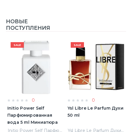
НОВЫЕ
ПОСТУПЛЕНИЯ
SALE
SALE
0
0
Initio Power Self
Ysl Libre Le Parfum Духи
B
Парфюмированная
50 ml
Т
вода 5 ml Миниатюра
Jean Paul Gaultier Le Male Туалетная вода
Initio Power Self Парфюмированная вода 5 ml Миниатюра
Ysl Libre Le Parfum Духи 50 ml