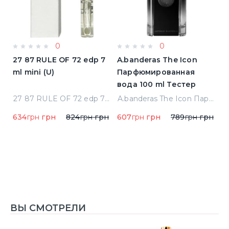
0
0
a
27 87 RULE OF 72 edp 7
A.banderas The Icon
A
ml mini (U)
Парфюмированная
F
вода 100 ml Тестер
п
qua Di Parma Colonia Одеколон 50 ml (8028713000089)
27 87 RULE OF 72 edp 7 ml mini (U)
A.banderas The Icon Парфюмированная вода 100 ml Тестер
634
грн
грн
824
грн
грн
607
грн
грн
789
грн
грн
1
1
ВЫ СМОТРЕЛИ