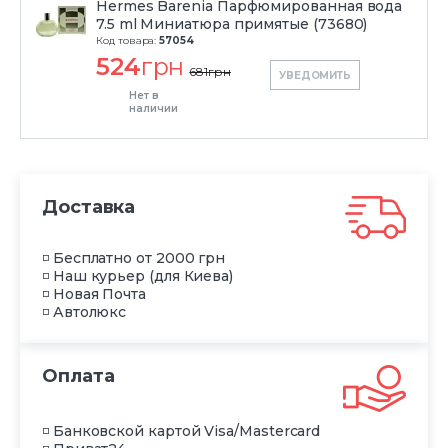
Hermes Barenia Парфюмированная вода
7.5 ml Миниатюра примятые (73680)
Код товара:
57054
524
грн
681
грн
УВЕДОМИТЬ
Нет в
наличии
Доставка
◽ Бесплатно от 2000 грн
◽ Наш курьер (для Киева)
◽ Новая Почта
◽ Автолюкс
Оплата
◽ Банковской картой Visa/Mastercard