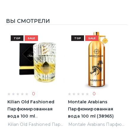
ВЫ СМОТРЕЛИ
TOP
SALE
TOP
SALE
0
0
Kilian Old Fashioned
Montale Arabians
L
Парфюмированная
Парфюмированная
L'
)
вода 100 ml
вода 100 ml (38965)
П
(3700550240723)
в
Elizabeth Arden Green Tea Лосьон для тела 500 ml (085805466343)
Kilian Old Fashioned Парфюмированная вода 100 ml (3700550240723)
Montale Arabians Парфюмированная вода 100 ml (38965)