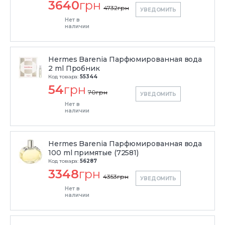
3640
грн
4732
грн
УВЕДОМИТЬ
Нет в
наличии
Hermes Barenia Парфюмированная вода
2 ml Пробник
Код товара:
55344
54
грн
70
грн
УВЕДОМИТЬ
Нет в
наличии
Hermes Barenia Парфюмированная вода
100 ml примятые (72581)
Код товара:
56287
3348
грн
4353
грн
УВЕДОМИТЬ
Нет в
наличии