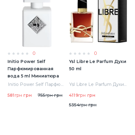
0
0
Initio Power Self
Ysl Libre Le Parfum Духи
B
Парфюмированная
50 ml
Т
вода 5 ml Миниатюра
Jean Paul Gaultier Le Male Туалетная вода
Initio Power Self Парфюмированная вода 5 ml Миниатюра
Ysl Libre Le Parfum Духи 50 ml
581
грн
грн
755
грн
грн
4119
грн
грн
9
5354
грн
грн