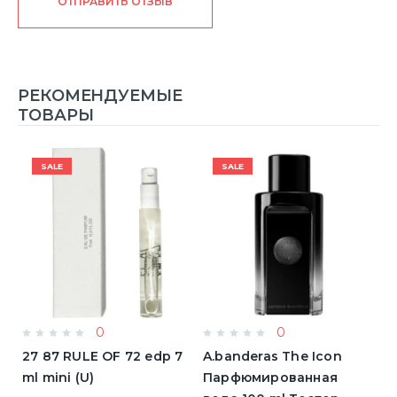
ОТПРАВИТЬ ОТЗЫВ
РЕКОМЕНДУЕМЫЕ
ТОВАРЫ
SALE
SALE
0
0
a
27 87 RULE OF 72 edp 7
A.banderas The Icon
A
ml mini (U)
Парфюмированная
F