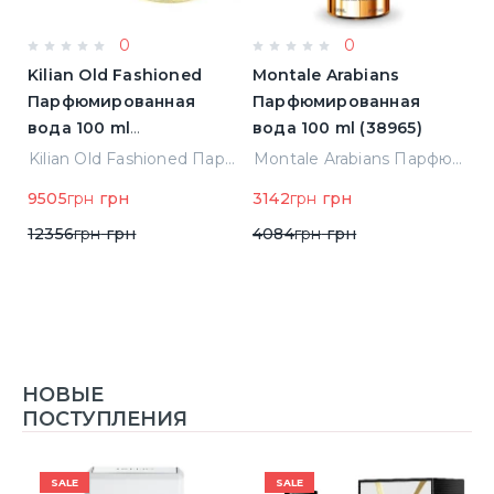
0
0
Kilian Old Fashioned
Montale Arabians
M
Парфюмированная
Парфюмированная
П
вода 100 ml
вода 100 ml (38965)
в
(3700550240723)
(
ight Парфюмированная вода 2 ml Пробник (14452)
Kilian Old Fashioned Парфюмированная вода 100 ml (3700550240723)
Montale Arabians Парфюмированная вода 100 ml (38965)
9505
грн
грн
3142
грн
грн
6
12356
грн
грн
4084
грн
грн
НОВЫЕ
ПОСТУПЛЕНИЯ
SALE
SALE