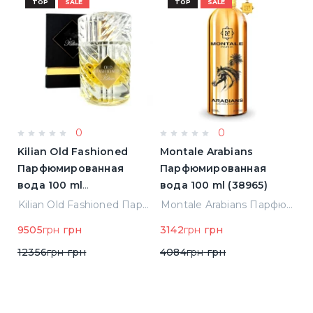
TOP
SALE
TOP
SALE
0
0
Kilian Old Fashioned
Montale Arabians
M
Парфюмированная
Парфюмированная
П
вода 100 ml
вода 100 ml (38965)
в
(3700550240723)
(
ight Парфюмированная вода 2 ml Пробник (14452)
Kilian Old Fashioned Парфюмированная вода 100 ml (3700550240723)
Montale Arabians Парфюмированная вода 100 ml (38965)
9505
грн
грн
3142
грн
грн
6
12356
грн
грн
4084
грн
грн