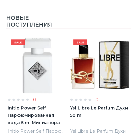
НОВЫЕ
ПОСТУПЛЕНИЯ
SALE
SALE
0
0
Initio Power Self
Ysl Libre Le Parfum Духи
B
Парфюмированная
50 ml
Т
вода 5 ml Миниатюра
Jean Paul Gaultier Le Male Туалетная вода
Initio Power Self Парфюмированная вода 5 ml Миниатюра
Ysl Libre Le Parfum Духи 50 ml