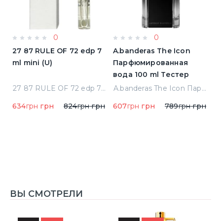
0
0
a
27 87 RULE OF 72 edp 7
A.banderas The Icon
A
ml mini (U)
Парфюмированная
F
вода 100 ml Тестер
п
qua Di Parma Colonia Одеколон 50 ml (8028713000089)
27 87 RULE OF 72 edp 7 ml mini (U)
A.banderas The Icon Парфюмированная вода 100 ml Тестер
634
грн
грн
824
грн
грн
607
грн
грн
789
грн
грн
1
1
ВЫ СМОТРЕЛИ