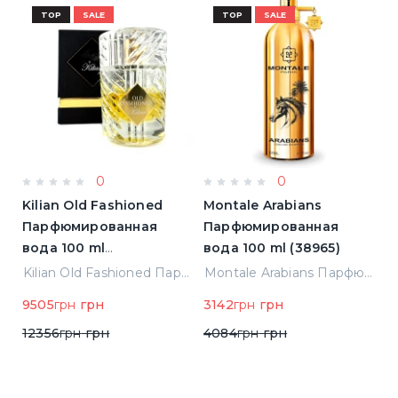
TOP
SALE
TOP
SALE
0
0
Kilian Old Fashioned
Montale Arabians
M
Парфюмированная
Парфюмированная
П
вода 100 ml
вода 100 ml (38965)
в
(3700550240723)
(
ight Парфюмированная вода 2 ml Пробник (14452)
Kilian Old Fashioned Парфюмированная вода 100 ml (3700550240723)
Montale Arabians Парфюмированная вода 100 ml (38965)
9505
грн
грн
3142
грн
грн
6
12356
грн
грн
4084
грн
грн