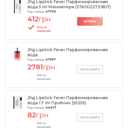
Jhg Lipstick Fever Парфюмированная
вода 5 ml Миниатюра (3760022731807)
Код товара:
47749
412
грн
КУПИТЬ
Есть в
наличии
Jhg Lipstick Fever Парфюмированная
вода
Код товара:
47697
2781
грн
УВЕДОМИТЬ
Нет в
наличии
Jhg Lipstick Fever Парфюмированная
вода 1.7 ml Пробник (55355)
Код товара:
44427
82
грн
УВЕДОМИТЬ
Нет в
наличии