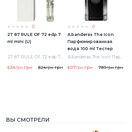
0
0
a
27 87 RULE OF 72 edp 7
A.banderas The Icon
A
ml mini (U)
Парфюмированная
F
вода 100 ml Тестер
п
qua Di Parma Colonia Одеколон 50 ml (8028713000089)
27 87 RULE OF 72 edp 7 ml mini (U)
A.banderas The Icon Парфюмированная вода 100 ml Тестер
634
грн
грн
824
грн
грн
607
грн
грн
789
грн
грн
1
1
ВЫ СМОТРЕЛИ