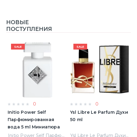
НОВЫЕ
ПОСТУПЛЕНИЯ
SALE
SALE
0
0
Initio Power Self
Ysl Libre Le Parfum Духи
B
Парфюмированная
50 ml
Т
вода 5 ml Миниатюра
Jean Paul Gaultier Le Male Туалетная вода
Initio Power Self Парфюмированная вода 5 ml Миниатюра
Ysl Libre Le Parfum Духи 50 ml