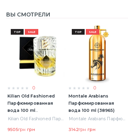
ВЫ СМОТРЕЛИ
TOP
SALE
TOP
SALE
0
0
Kilian Old Fashioned
Montale Arabians
M
Парфюмированная
Парфюмированная
П
вода 100 ml
вода 100 ml (38965)
в
(3700550240723)
(
ight Парфюмированная вода 2 ml Пробник (14452)
Kilian Old Fashioned Парфюмированная вода 100 ml (3700550240723)
Montale Arabians Парфюмированная вода 100 ml (38965)
9505
грн
грн
3142
грн
грн
6