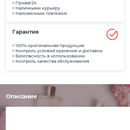
◽ Приват24
◽ Наличными курьеру
◽ Наложенным платежом
Гарантия
◽ 100% оригинальная продукция
◽ Контроль условий хранения и доставки
◽ Безопасность в использовании
◽ Контроль качества обслуживания
Описание
Унисексовый аромат Light My Fire – произведение парфю
древесная композиция обладает вызывающим и даже э
букетам да
...