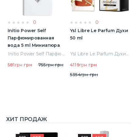
0
0
Initio Power Self
Ysl Libre Le Parfum Духи
B
Парфюмированная
50 ml
Т
вода 5 ml Миниатюра
Jean Paul Gaultier Le Male Туалетная вода
Initio Power Self Парфюмированная вода 5 ml Миниатюра
Ysl Libre Le Parfum Духи 50 ml
581
грн
грн
755
грн
грн
4119
грн
грн
9
5354
грн
грн
ХИТ ПРОДАЖ
TOP
SALE
TOP
SALE