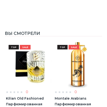
ВЫ СМОТРЕЛИ
TOP
SALE
TOP
SALE
0
0
Kilian Old Fashioned
Montale Arabians
M
Парфюмированная
Парфюмированная
П