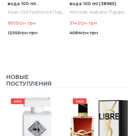
вода 100 ml
вода 100 ml (38965)
в
(3700550240723)
(
ight Парфюмированная вода 2 ml Пробник (14452)
Kilian Old Fashioned Парфюмированная вода 100 ml (3700550240723)
Montale Arabians Парфюмированная вода 100 ml (38965)
9505
грн
грн
3142
грн
грн
6
12356
грн
грн
4084
грн
грн
НОВЫЕ
ПОСТУПЛЕНИЯ
SALE
SALE