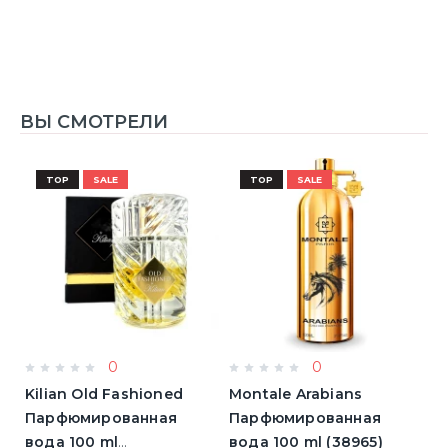
ВЫ СМОТРЕЛИ
TOP
SALE
TOP
SALE
0
0
Kilian Old Fashioned
Montale Arabians
M
Парфюмированная
Парфюмированная
П
вода 100 ml
вода 100 ml (38965)
в