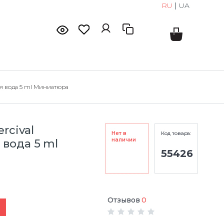
RU
|
UA
я вода 5 ml Миниатюра
rcival
Нет в
Код товара:
наличии
вода 5 ml
55426
Отзывов
0