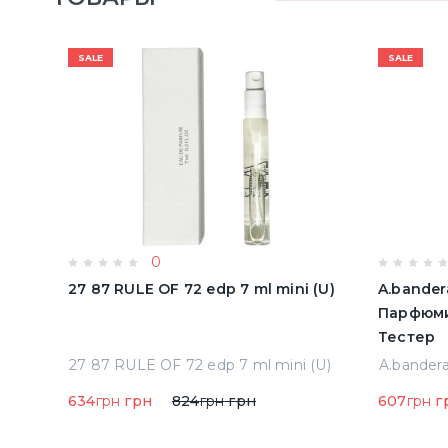
SALE
SALE
0
олон
27 87 RULE OF 72 edp 7 ml mini (U)
A.bander
Парфюми
Тестер
Acqua Di Parma Colonia Одеколон 50 ml (8028713000089)
27 87 RULE OF 72 edp 7 ml mini (U)
634
грн
грн
824
грн
грн
607
грн
г