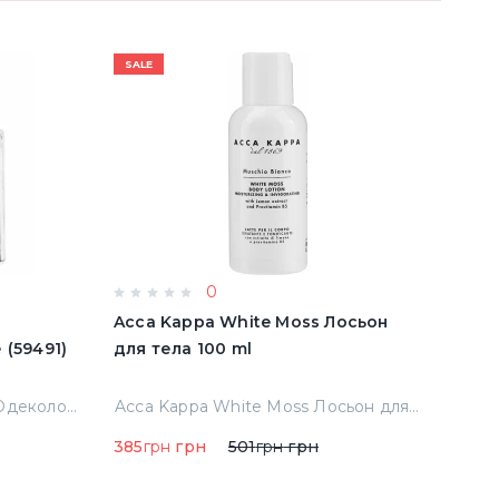
SALE
SALE
0
e
Acca Kappa White Moss Лосьон
Acqu
имятые (59491)
для тела 100 ml
Cala
Тест
Abercrombie & Fitch Fierce Одеколон 50 ml примятые (59491)
Acca Kappa White Moss Лосьон для тела 100 ml
385
грн
грн
501
грн
грн
290