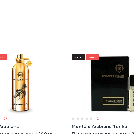
LE
TOP
SALE
0
0
Arabians
Montale Arabians Tonka
рованная вода 100 ml
Парфюмированная вода 2