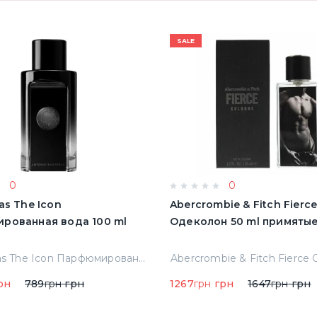
SALE
0
0
as The Icon
Abercrombie & Fitch Fierc
рованная вода 100 ml
Одеколон 50 ml пр
A.banderas The Icon Парфюмированная вода 100 ml Тестер
рн
789
грн
грн
1267
грн
грн
1647
грн
грн