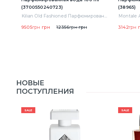
(3700550240723)
(38965)
Montale Starry Night Парфюмированная вода 2 ml Пробник (14452)
Kilian Old Fashioned Парфюмированная вода 100 ml (3700550240723)
9505
грн
грн
12356
грн
грн
3142
грн
г
НОВЫЕ
ПОСТУПЛЕНИЯ
SALE
SALE