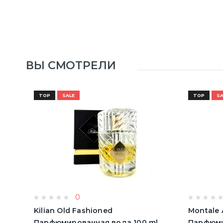
ВЫ СМОТРЕЛИ
TOP
SALE
TOP
SA
0
Kilian Old Fashioned
Montale 
Парфюмированная вода 100 ml
Парфюми