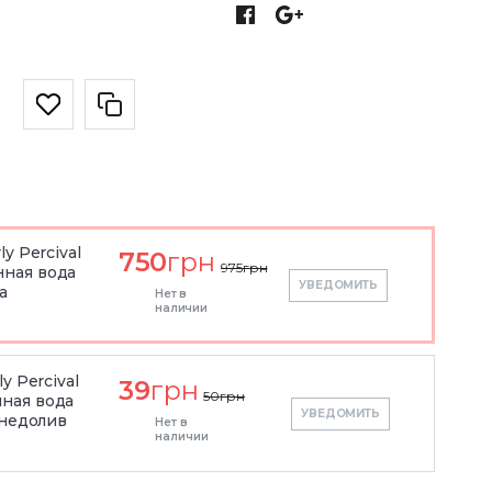
y Percival
750
грн
975
грн
ная вода
УВЕДОМИТЬ
а
Нет в
наличии
y Percival
39
грн
50
грн
ная вода
УВЕДОМИТЬ
 недолив
Нет в
наличии