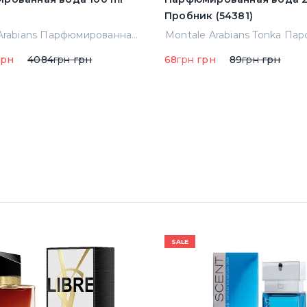
Пробник (54381)
Montale Arabians Парфюмированная вода 100 ml (38965)
рн
4084
грн
грн
68
грн
грн
89
грн
грн
SALE