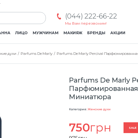
г
(044) 222-66-22
Мы Вам перезвоним!
АННА
ЛИЦО
МУЖЧИНАМ
МАКИЯЖ
БРЕНДЫ
АКЦИИ
кие духи
Parfums De Marly
Parfums De Marly Percival Парфюмированна
Parfums De Marly Pe
Парфюмированная 
Миниатюра
Категория:
Женские духи
750
грн
SALE