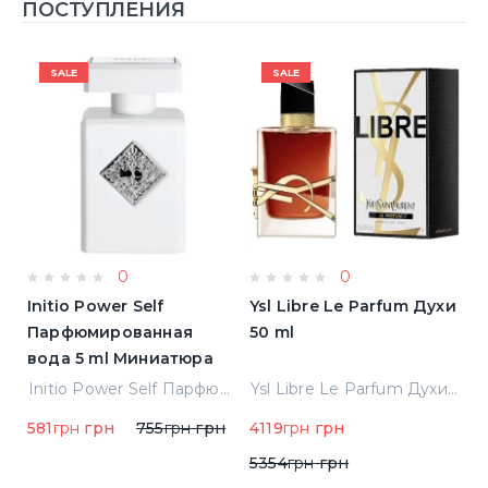
ПОСТУПЛЕНИЯ
SALE
SALE
0
0
Initio Power Self
Ysl Libre Le Parfum Духи
B
Парфюмированная
50 ml
Т
вода 5 ml Миниатюра
Jean Paul Gaultier Le Male Туалетная вода
Initio Power Self Парфюмированная вода 5 ml Миниатюра
Ysl Libre Le Parfum Духи 50 ml
581
грн
грн
755
грн
грн
4119
грн
грн
9
5354
грн
грн