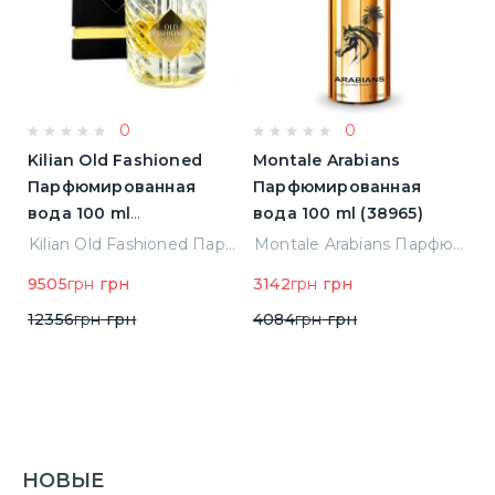
0
0
Kilian Old Fashioned
Montale Arabians
M
Парфюмированная
Парфюмированная
П
вода 100 ml
вода 100 ml (38965)
в
(3700550240723)
(
ight Парфюмированная вода 2 ml Пробник (14452)
Kilian Old Fashioned Парфюмированная вода 100 ml (3700550240723)
Montale Arabians Парфюмированная вода 100 ml (38965)
9505
грн
грн
3142
грн
грн
6
12356
грн
грн
4084
грн
грн
НОВЫЕ