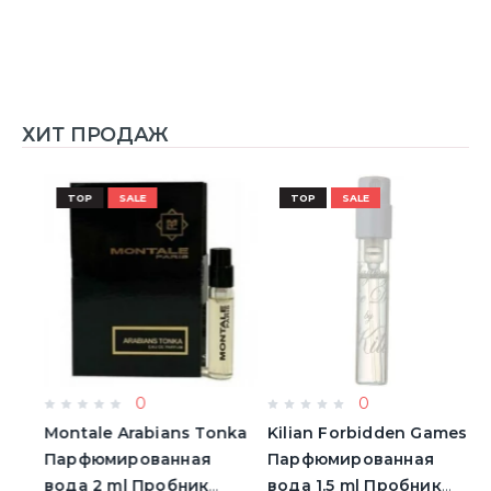
ХИТ ПРОДАЖ
TOP
SALE
TOP
SALE
0
0
Montale Arabians Tonka
Kilian Forbidden Games
E
Парфюмированная
Парфюмированная
T
вода 2 ml Пробник
вода 1.5 ml Пробник
5