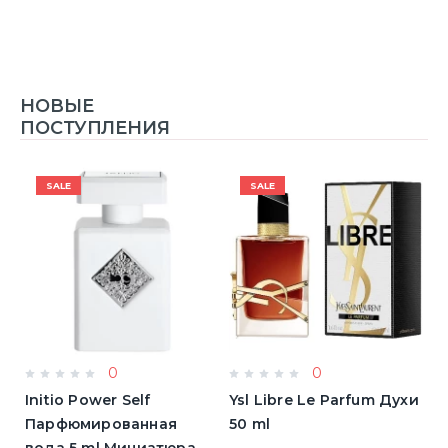
НОВЫЕ
ПОСТУПЛЕНИЯ
SALE
SALE
0
0
Initio Power Self
Ysl Libre Le Parfum Духи
B
Парфюмированная
50 ml
Т
вода 5 ml Миниатюра