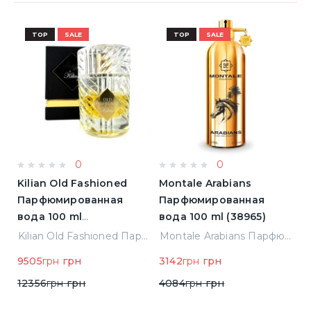
TOP
SALE
TOP
SALE
0
0
Kilian Old Fashioned
Montale Arabians
M
Парфюмированная
Парфюмированная
П
вода 100 ml
вода 100 ml (38965)
в
(3700550240723)
(
ight Парфюмированная вода 2 ml Пробник (14452)
Kilian Old Fashioned Парфюмированная вода 100 ml (3700550240723)
Montale Arabians Парфюмированная вода 100 ml (38965)
9505
грн
грн
3142
грн
грн
6
12356
грн
грн
4084
грн
грн