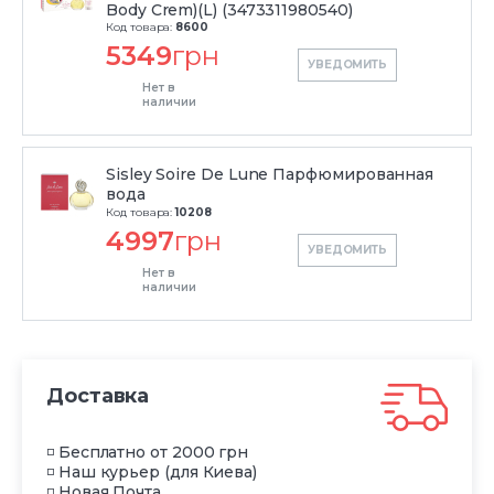
Body Crem)(L) (3473311980540)
Код товара:
8600
5349
грн
УВЕДОМИТЬ
Нет в
наличии
Sisley Soire De Lune Парфюмированная
вода
Код товара:
10208
4997
грн
УВЕДОМИТЬ
Нет в
наличии
Доставка
◽ Бесплатно от 2000 грн
◽ Наш курьер (для Киева)
◽ Новая Почта