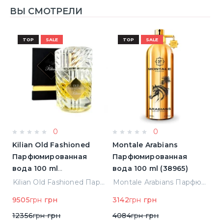
ВЫ СМОТРЕЛИ
TOP
SALE
TOP
SALE
0
0
Kilian Old Fashioned
Montale Arabians
M
Парфюмированная
Парфюмированная
П
вода 100 ml
вода 100 ml (38965)
в
(3700550240723)
(
ight Парфюмированная вода 2 ml Пробник (14452)
Kilian Old Fashioned Парфюмированная вода 100 ml (3700550240723)
Montale Arabians Парфюмированная вода 100 ml (38965)
9505
грн
грн
3142
грн
грн
6
12356
грн
грн
4084
грн
грн