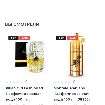
ВЫ СМОТРЕЛИ
TOP
SALE
TOP
SALE
0
0
Kilian Old Fashioned
Montale Arabians
M
Парфюмированная
Парфюмированная
П
вода 100 ml
вода 100 ml (38965)
в
(3700550240723)
(