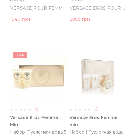
(парфюмированная вода
(парфюмированная вода
VERSACE POUR FEMME DYLAN BLUE набор (парфюмированная вода 50 ml+b/l 50 ml + гель для душа 50 ml) (8011003850464)
VERSACE EROS POUR FEMME набор (парфюмированная вода 100 ml +парфюмированная вода 10 ml + косметичка) (8011003851713)
50 ml+b/l 50 ml + гель
100 ml
1940 грн
2995 грн
для душа 50 ml)
+парфюмированная
(8011003850464)
вода 10 ml +
косметичка)
(8011003851713)
SALE
0
0
Versace Eros Femme
Versace Eros Femme
Mini
mini
Набор (Туалетная вода 5
Набор ( Туалетная вода