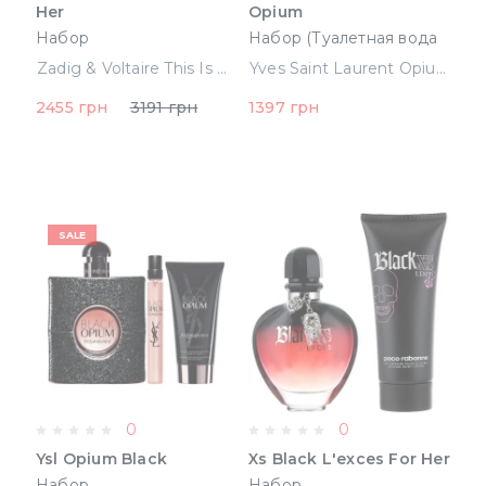
Her
Opium
Набор
Набор (Туалетная вода
(Парфюмированная
50 ml, Лосьон для тела
Zadig & Voltaire This Is Her Набор (Парфюмированная вода 50 ml + 50 ml b/l) ()
Yves Saint Laurent Opium Набор (Туалетная вода 50 ml, Лосьон для тела 50ml, Гель для душа 50ml) (3614271034014)
вода 50 ml + 50 ml b/l) ()
50ml, Гель для душа
2455 грн
3191 грн
1397 грн
50ml) (3614271034014)
SALE
0
0
Ysl Opium Black
Xs Black L'exces For Her
Набор
Набор