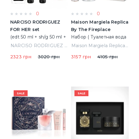
0
0
NARCISO RODRIGUEZ
Maison Margiela Replica
FOR HER set
By The Fireplace
(edt 50 ml + sh/g 50 ml +
Набор ( Туалетная вода
b/l 50 ml)(L)
30 ml + 165 gr candle)
NARCISO RODRIGUEZ FOR HER set (edt 50 ml + sh/g 50 ml + b/l 50 ml)(L)
Maison Margiela Replica By The Fireplace Набор ( Туалетная вода 30 ml + 165 gr candle)
2323 грн
3020 грн
3157 грн
4105 грн
SALE
SALE