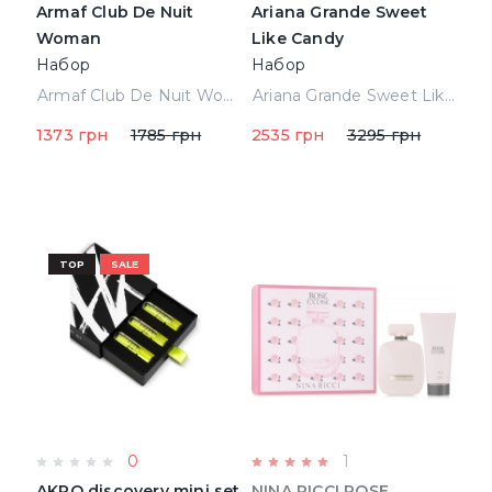
Armaf Club De Nuit
Ariana Grande Sweet
Woman
Like Candy
Набор
Набор
(Парфюмированная
(Парфюмированная
Armaf Club De Nuit Woman Набор (Парфюмированная вода 12 ml + 12 ml oil + case + Косметичка) (6295199802717)
Ariana Grande Sweet Like Candy Набор (Парфюмированная вода 100 ml spray + 100 ml b\s + 100 ml Гель для душа) (812256023180)
вода 12 ml + 12 ml oil +
вода 100 ml spray + 100
1373 грн
1785 грн
2535 грн
3295 грн
case + Косметичка)
ml b\s + 100 ml Гель для
(6295199802717)
душа) (812256023180)
TOP
SALE
0
1
AKRO discovery mini set
NINA RICCI ROSE