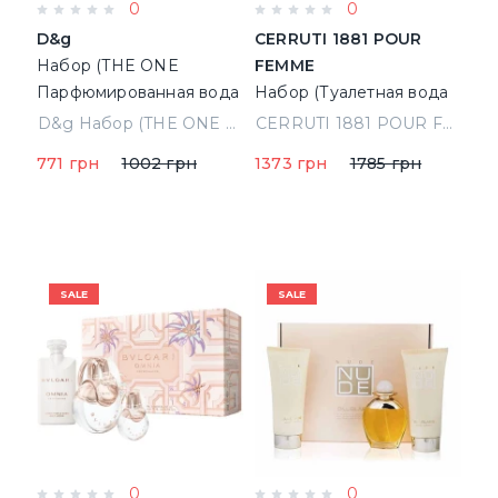
0
0
D&g
CERRUTI 1881 POUR
Набор (THE ONE
FEMME
Парфюмированная вода
Набор (Туалетная вода
5 ml + lIGHT BLUE
50 ml + 75 ml b/l)
D&g Набор (THE ONE Парфюмированная вода 5 ml + lIGHT BLUE Туалетная вода 4.5 ml)
CERRUTI 1881 POUR FEMME Набор (Туалетная вода 50 ml + 75 ml b/l) (5050456003785)
Туалетная вода 4.5 ml)
(5050456003785)
771 грн
1002 грн
1373 грн
1785 грн
SALE
SALE
0
0