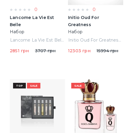
0
0
Lancome La Vie Est
Initio Oud For
Belle
Greatness
Набор
Набор
(Парфюмированная
(Парфюмированная
Lancome La Vie Est Belle Набор (Парфюмированная вода 30 ml + 50 Лосьон для тела+50 Гель для душа) (3614271524171)
Initio Oud For Greatness Набор (Парфюмированная вода 90 ml +200 ml b\cream + 50 ml hair Духи )
вода 30 ml + 50 Лосьон
вода 90 ml +200 ml
2851 грн
3707 грн
12303 грн
15994 грн
для тела+50 Гель для
b\cream + 50 ml hair
душа) (3614271524171)
Духи )
TOP
SALE
SALE