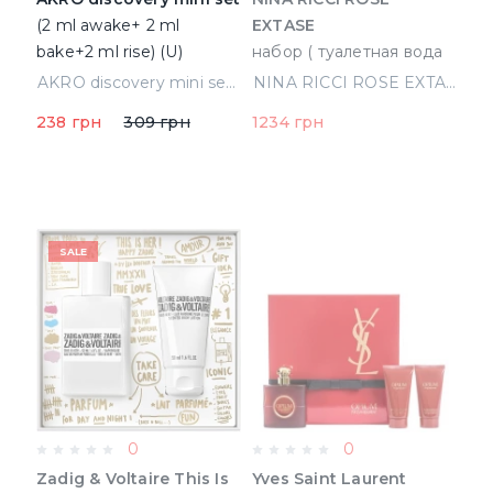
(2 ml awake+ 2 ml
EXTASE
bake+2 ml rise) (U)
набор ( туалетная вода
50 ml + b/l 75 ml)
AKRO discovery mini set (2 ml awake+ 2 ml bake+2 ml rise) (U)
NINA RICCI ROSE EXTASE набор ( туалетная вода 50 ml + b/l 75 ml) (3137370327943)
(3137370327943)
238 грн
309 грн
1234 грн
SALE
0
0
Zadig & Voltaire This Is
Yves Saint Laurent