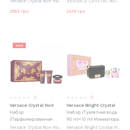
Versace Crystal Noir Набор (Парфюмированная вода 90 ml + 150 ml Лосьон для тела + Туалетная вода 10 ml)
VERSACE CRYSTAL NOIR набор (туалетная вода 90 + туалетная вода 10 ml mini + лосьон для тела 150 ml ) (8011003854400)
Лосьон для тела +
тела 150 ml )
2955 грн
2419 грн
Туалетная вода 10 ml)
(8011003854400)
SALE
0
0
Versace Crystal Noir
Versace Bright Crystal
Набор
Набор (Туалетная вода
(Парфюмированная
90 ml+10 ml Миниатюра
вода 50 ml + 50 ml Гель
+ Косметичка)
Versace Crystal Noir Набор (Парфюмированная вода 50 ml + 50 ml Гель для душа + 50 ml Лосьон для тела)
Versace Bright Crystal Набор (Туалетная вода 90 ml+10 ml Миниатюра + Косметичка)