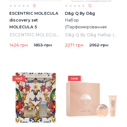
0
0
ESCENTRIC MOLECULA
D&g Q By D&g
discovery set
Набор
MOLECULA 5
(Парфюмированная
*8.5 ml spray (U)
вода 50 ml +
ESCENTRIC MOLECULA discovery set MOLECULA 5*8.5 ml spray (U)
D&g Q By D&g Набор (Парфюмированная вода 50 ml + Парфюмированная вода 5 ml) (8054754400649)
Парфюмированная вода
1426 грн
1853 грн
2271 грн
2952 грн
5 ml) (8054754400649)
SALE
SALE