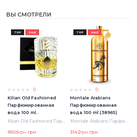
ВЫ СМОТРЕЛИ
TOP
SALE
TOP
SALE
0
0
Kilian Old Fashioned
Montale Arabians
M
Парфюмированная
Парфюмированная
П
вода 100 ml
вода 100 ml (38965)
в
(3700550240723)
(
ight Парфюмированная вода 2 ml Пробник (14452)
Kilian Old Fashioned Парфюмированная вода 100 ml (3700550240723)
Montale Arabians Парфюмированная вода 100 ml (38965)
9505
грн
грн
3142
грн
грн
6