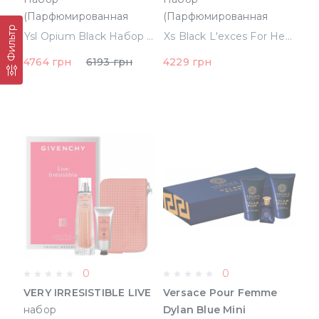
(Парфюмированная
(Парфюмированная
Фильтр
вода 90 ml +
вода 80 ml + 100 ml
Ysl Opium Black Набор (Парфюмированная вода 90 ml + Парфюмированная вода 10 ml + 50 ml b/l)
Xs Black L'exces For Her Набор (Парфюмированная вода 80 ml + 100 ml Лосьон для тела) (56746)
Парфюмированная вода
Лосьон для тела) (56746)
4764 грн
6193 грн
4229 грн
10 ml + 50 ml b/l)
0
0
VERY IRRESISTIBLE LIVE
Versace Pour Femme
набор
Dylan Blue Mini