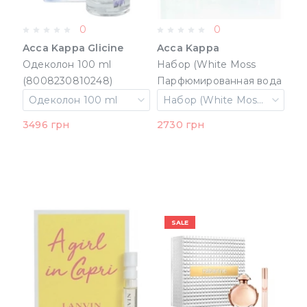
0
0
Acca Kappa Glicine
Acca Kappa
Одеколон 100 ml
Набор (White Moss
(8008230810248)
Парфюмированная вода
50 ml + Tilia Cordata
Одеколон 100 ml
Набор (White Moss Парфюмированная вода 50 ml + Tilia Cordata Парфюмированная вода 15 ml + Wisteria Male Парфюмированная вода 15 ml)
Парфюмированная вода
3496 грн
2730 грн
15 ml + Wisteria Male
Парфюмированная вода
15 ml) (8008230008812)
SALE