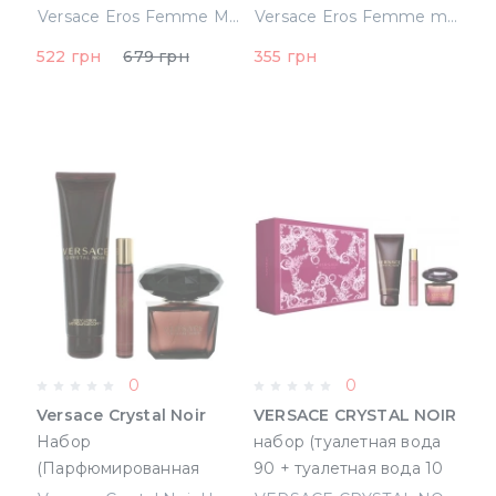
ml, 25 Гель для душа, 25
5ml+25 Гель для душа+25
Versace Eros Femme Mini Набор (Туалетная вода 5 ml, 25 Гель для душа, 25 Лосьон для тела) (8011003823574)
Versace Eros Femme mini Набор ( Туалетная вода 5ml+25 Гель для душа+25 Лосьон для тела) (8011003834808)
Лосьон для тела)
Лосьон для тела)
522 грн
679 грн
355 грн
(8011003823574)
(8011003834808)
0
0
Versace Crystal Noir
VERSACE CRYSTAL NOIR
Набор
набор (туалетная вода
(Парфюмированная
90 + туалетная вода 10
вода 90 ml + 150 ml
ml mini + лосьон для