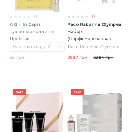
0
0
A Girl In Capri
Paco Rabanne Olympea
Туалетная вода 2 ml
Набор
Пробник
(Парфюмированная
(3386460104005)
вода 50 ml + 10 ml mini)
Туалетная вода 2 ml Пробник
Paco Rabanne Olympea Набор (Парфюмированная вода 50 ml + 10 ml mini) (22690)
(22690)
45 грн
2587 грн
3364 грн
SALE
SALE