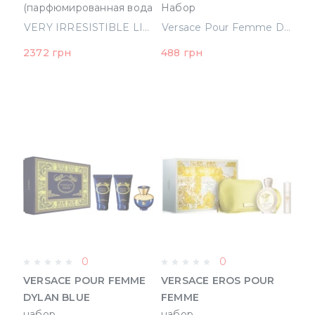
(парфюмированная вода
Набор
75 ml+75 ml лосьон для
(Парфюмированная
VERY IRRESISTIBLE LIVE набор (парфюмированная вода 75 ml+75 ml лосьон для тела+косметичка) (3274872362918)
Versace Pour Femme Dylan Blue Mini Набор (Парфюмированная вода 5 ml+ Лосьон Для Тела 25 ml + Гель Для Душа 25 ml) (8011003842834)
тела+косметичка)
вода 5 ml+ Лосьон Для
2372 грн
488 грн
(3274872362918)
Тела 25 ml + Гель Для
Душа 25 ml)
(8011003842834)
0
0
VERSACE POUR FEMME
VERSACE EROS POUR
DYLAN BLUE
FEMME
набор
набор