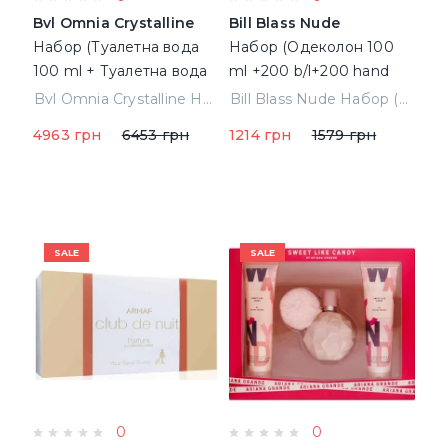
Bvl Omnia Crystalline
Bill Blass Nude
Набор (Туалетна вода
Набор (Одеколон 100
100 ml + Туалетна вода
ml +200 b/l+200 hand
15 ml + 40 ml hand
cream)
Bvl Omnia Crystalline Набор (Туалетна вода 100 ml + Туалетна вода 15 ml + 40 ml hand cream) (783320427039)
Bill Blass Nude Набор (Одеколон 100 ml +200 b/l+200 hand cream)
cream) (783320427039)
4963 грн
6453 грн
1214 грн
1579 грн
SALE
SALE
0
0