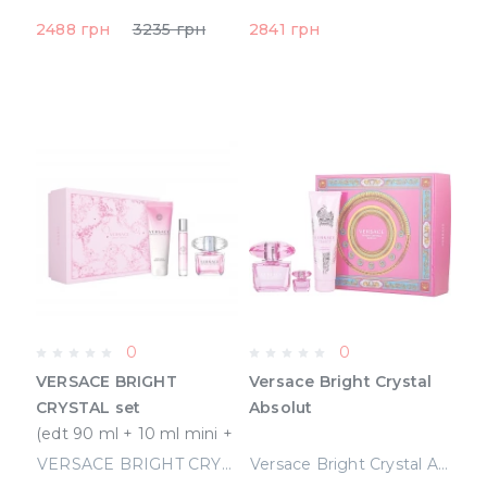
для душа + 50 ml
2488 грн
3235 грн
2841 грн
Лосьон для тела)
0
0
VERSACE BRIGHT
Versace Bright Crystal
CRYSTAL set
Absolut
(edt 90 ml + 10 ml mini +
150 b\l) (L)
VERSACE BRIGHT CRYSTAL set (edt 90 ml + 10 ml mini + 150 b\l) (L)
Versace Bright Crystal Absolut