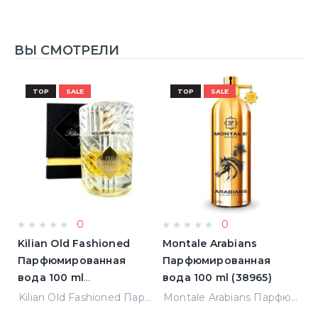
ВЫ СМОТРЕЛИ
TOP
SALE
TOP
SALE
0
0
Kilian Old Fashioned
Montale Arabians
M
Парфюмированная
Парфюмированная
П
вода 100 ml
вода 100 ml (38965)
в
(3700550240723)
(
ight Парфюмированная вода 2 ml Пробник (14452)
Kilian Old Fashioned Парфюмированная вода 100 ml (3700550240723)
Montale Arabians Парфюмированная вода 100 ml (38965)