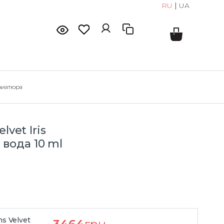
RU
|
UA
иниатюра
lvet Iris
вода 10 ml
ms Velvet