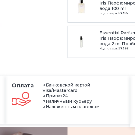
Iris Парфюмир
вода 100 ml
Код товара:
57355
Essential Parfu
Iris Парфюмир
вода 2 ml Проб
Код товара:
57392
Оплата
◽ Банковской картой
Visa/Mastercard
◽ Приват24
◽ Наличными курьеру
◽ Наложенным платежом