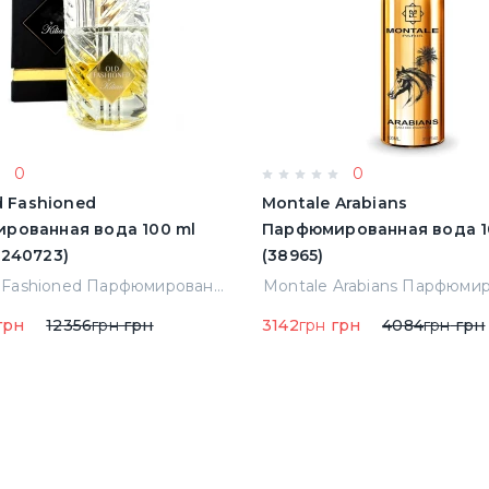
0
0
ld Fashioned
Montale Arabians
рованная вода 100 ml
Парфюмированная вода 1
0240723)
(38965)
Kilian Old Fashioned Парфюмированная вода 100 ml (3700550240723)
грн
12356
грн
грн
3142
грн
грн
4084
грн
грн