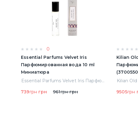
0
ьон
Essential Parfums Velvet Iris
Kilian O
3)
Парфюмированная вода 10 ml
Парфюми
Миниатюра
(370055
Elizabeth Arden Green Tea Лосьон для тела 500 ml (085805466343)
Essential Parfums Velvet Iris Парфюмированная вода 10 ml Миниатюра
739
грн
грн
961
грн
грн
9505
грн