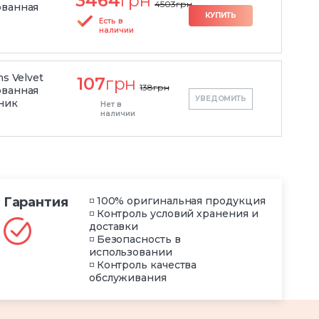
3464
грн
4503
грн
ованная
КУПИТЬ
Есть в
наличии
ms Velvet
107
грн
138
грн
ованная
УВЕДОМИТЬ
ник
Нет в
наличии
Гарантия
◽ 100% оригинальная продукция
◽ Контроль условий хранения и
доставки
◽ Безопасность в
использовании
◽ Контроль качества
обслуживания