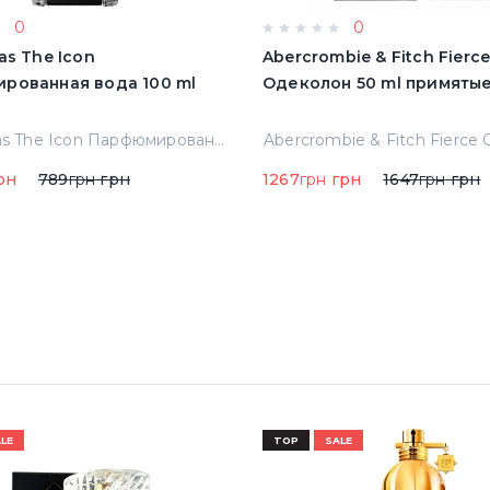
0
0
as The Icon
Abercrombie & Fitch Fierc
рованная вода 100 ml
Одеколон 50 ml пр
A.banderas The Icon Парфюмированная вода 100 ml Тестер
рн
789
грн
грн
1267
грн
грн
1647
грн
грн
LE
TOP
SALE