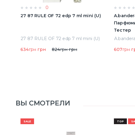
0
олон
27 87 RULE OF 72 edp 7 ml mini (U)
A.bander
Парфюми
Тестер
Acqua Di Parma Colonia Одеколон 50 ml (8028713000089)
27 87 RULE OF 72 edp 7 ml mini (U)
634
грн
грн
824
грн
грн
607
грн
г
ВЫ СМОТРЕЛИ
SALE
TOP
SA