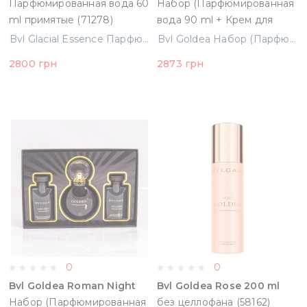
Парфюмированная вода 60
Набор (Парфюмированная
ml примятые (71278)
вода 90 ml + Крем для
тела 100 ml)
Bvl Glacial Essence Парфюмированная вода 60 ml примятые (71278)
Bvl Goldea Набор (Парфюмированная вода 90 ml + Крем для тела 100 ml) (783320491092)
(783320491092)
2800 грн
2873 грн
0
0
Bvl Goldea Roman Night
Bvl Goldea Rose 200 ml
Набор (Парфюмированная
без целлофана (58162)