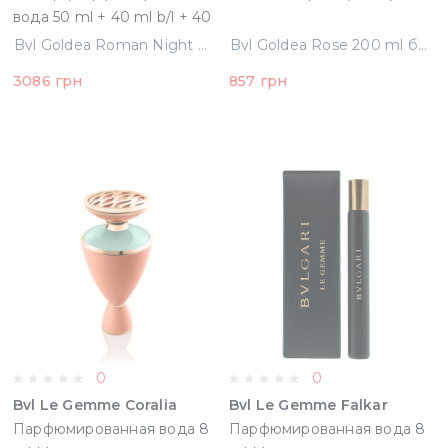
вода 50 ml + 40 ml b/l + 40
ml Гель для душа)
Bvl Goldea Roman Night Набор (Парфюмированная вода 50 ml + 40 ml b/l + 40 ml Гель для душа) (783320459344)
Bvl Goldea Rose 200 ml без целлофана (58162)
(783320459344)
3086 грн
857 грн
0
0
Bvl Le Gemme Coralia
Bvl Le Gemme Falkar
Парфюмированная вода 8
Парфюмированная вода 8