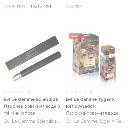
10166 грн
13216 грн
955 грн
SALE
0
0
Bvl Le Gemme Splendida
Bvl Le Gemme Tygar X
Парфюмированная вода 8
Refic Anadol
ml Миниатюра
Парфюмированная вода
(783320466014)
125 ml
Bvl Le Gemme Splendida Парфюмированная вода 8 ml Миниатюра (783320466014)
Bvl Le Gemme Tygar X Refic Anadol Парфюмированная вода 125 ml