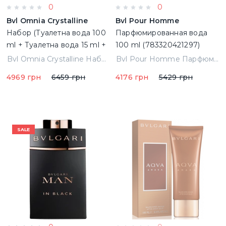
0
0
Bvl Omnia Crystalline
Bvl Pour Homme
Набор (Туалетна вода 100
Парфюмированная вода
ml + Туалетна вода 15 ml +
100 ml (783320421297)
40 ml hand cream)
Bvl Omnia Crystalline Набор (Туалетна вода 100 ml + Туалетна вода 15 ml + 40 ml hand cream) (783320427039)
Bvl Pour Homme Парфюмированная вода 100 ml (783320421297)
(783320427039)
4969 грн
6459 грн
4176 грн
5429 грн
SALE