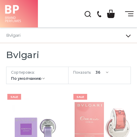
(044)
222-
Bvlgari
66-
22
Bvlgari
Сортировка:
Показать:
SALE
SALE