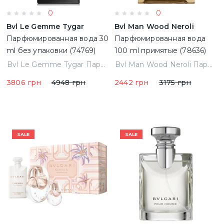
0
0
Bvl Le Gemme Tygar
Bvl Man Wood Neroli
Парфюмированная вода 30
Парфюмированная вода
ml без упаковки (74769)
100 ml примятые (78636)
Bvl Le Gemme Tygar Парфюмированная вода 30 ml без упаковки (74769)
Bvl Man Wood Neroli Парфюмированная вода 100 ml примятые (78636)
3806 грн
4948 грн
2442 грн
3175 грн
SALE
SALE