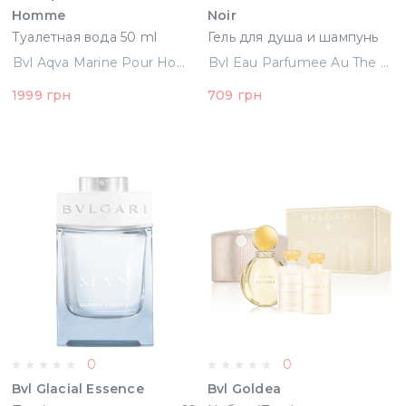
Homme
Noir
Туалетная вода 50 ml
Гель для душа и шампунь
(783320413704)
200 ml (783320403286)
Bvl Aqva Marine Pour Homme Туалетная вода 50 ml (783320413704)
Bvl Eau Parfumee Au The Noir Гель для душа и шампунь 200 ml (783320403286)
1999 грн
709 грн
0
0
Bvl Glacial Essence
Bvl Goldea