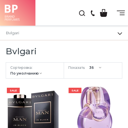
(044)
222-
Bvlgari
66-
22
Bvlgari
Сортировка:
Показать:
SALE
SALE