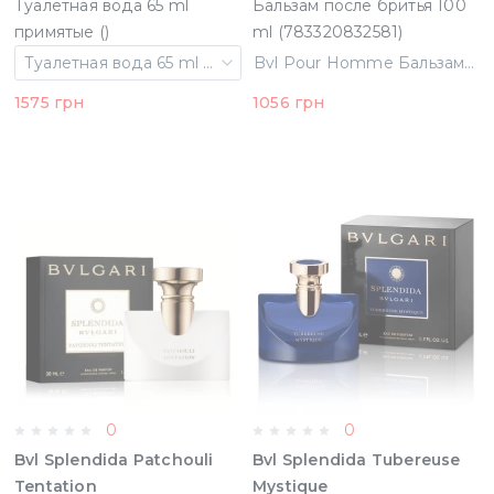
Туалетная вода 65 ml
Бальзам после бритья 100
примятые ()
ml (783320832581)
Туалетная вода 65 ml примятые ()
Bvl Pour Homme Бальзам после бритья 100 ml (783320832581)
1575 грн
1056 грн
0
0
Bvl Splendida Patchouli
Bvl Splendida Tubereuse
Tentation
Mystique