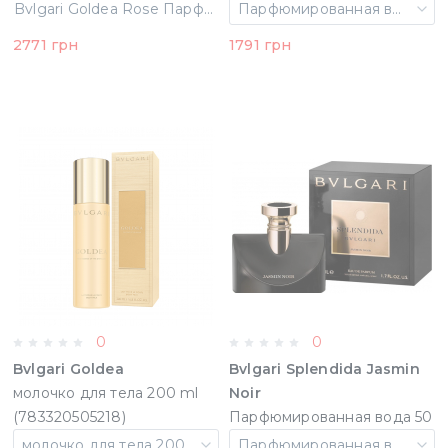
(783320411502)
ml 2017 (783320479175)
Bvlgari Goldea Rose Парфюмированная вода 90 ml Лимитированная версия (783320411502)
Парфюмированная вода 30 ml 2017
2771 грн
1791 грн
0
0
Bvlgari Goldea
Bvlgari Splendida Jasmin
молочко для тела 200 ml
Noir
(783320505218)
Парфюмированная вода 50
ml (783320977350)
молочко для тела 200 ml
Парфюмированная вода 50 ml