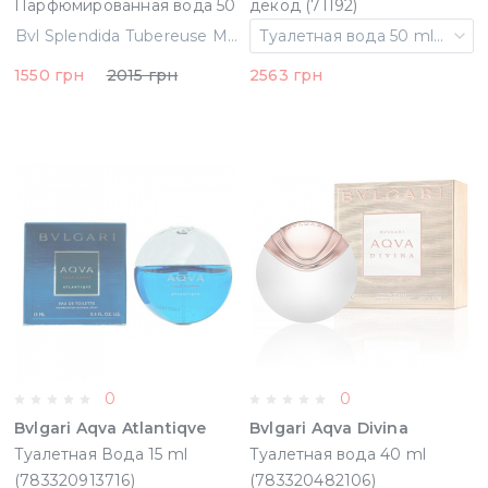
Парфюмированная вода 50
декод (71192)
ml примятые (58414)
Bvl Splendida Tubereuse Mystique Парфюмированная вода 50 ml примятые (58414)
Туалетная вода 50 ml декод
1550 грн
2015 грн
2563 грн
0
0
Bvlgari Aqva Atlantiqve
Bvlgari Aqva Divina
Туалетная Вода 15 ml
Туалетная вода 40 ml
(783320913716)
(783320482106)