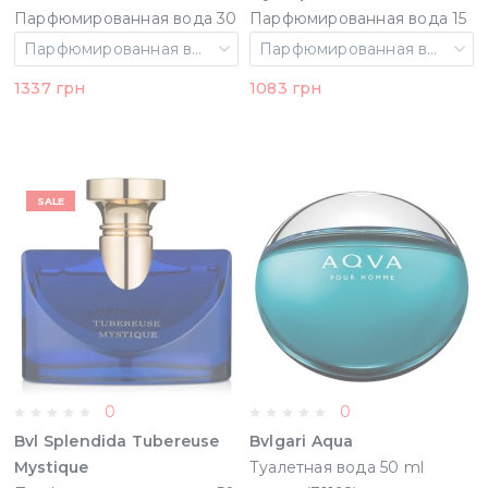
Парфюмированная вода 30
Парфюмированная вода 15
ml примятые (64176)
ml (783320409622)
Парфюмированная вода 30 ml примятые
Парфюмированная вода 15 ml
1337 грн
1083 грн
SALE
0
0
Bvl Splendida Tubereuse
Bvlgari Aqua
Mystique
Туалетная вода 50 ml