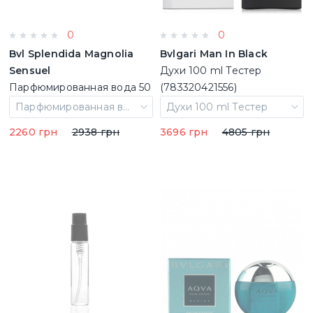
0
0
Bvl Splendida Magnolia
Bvlgari Man In Black
Sensuel
Духи 100 ml Тестер
Парфюмированная вода 50
(783320421556)
ml (783320977381)
Парфюмированная вода 50 ml
Духи 100 ml Тестер
2260 грн
2938 грн
3696 грн
4805 грн