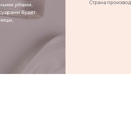
Страна производ
нными углами,
суарами будет
ницы,