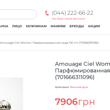
г
(044) 222-66-22
Мы Вам перезвоним!
АННА
ЛИЦО
МУЖЧИНАМ
МАКИЯЖ
БРЕНДЫ
АКЦИИ
Amouage Ciel Woman Парфюмированная вода 100 ml (701666311096)
Amouage Ciel Wo
Парфюмированная 
(701666311096)
Категория:
Женские духи
7906
грн