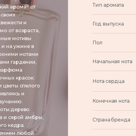
Тип аромата
ий аромат от
 своих
свежести и
Год выпуска
мо от возраста,
очные мотивы
Пол
 и на ужине в
ерхними нотами
Начальная нота
ами гардении,
 парфюма
чных красок:
Нота сердца
и цветы спелого
оявляясь и
Конечная нота
вучанию.
ноты:дерево
а и серой амбры,
Страна бренда
го кедра.
ением любой