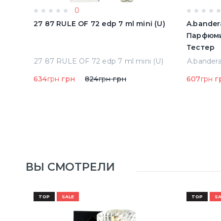
0
олон
27 87 RULE OF 72 edp 7 ml mini (U)
A.bander
Парфюми
Тестер
Acqua Di Parma Colonia Одеколон 50 ml (8028713000089)
27 87 RULE OF 72 edp 7 ml mini (U)
634
грн
грн
824
грн
грн
607
грн
г
ВЫ СМОТРЕЛИ
TOP
SALE
TOP
SA