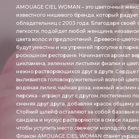
AMOUAGE CIEL WOMAN – это цветочный женск
известного нишевого бренда, который радует
обладательниц с 2003 года. Благодаря своей 
легкости, подойдет любой женщине, независи
цвета волос и предпочтений. Древесно-цвет
будут уместны и на утренней прогулке в парке,
роскошном ресторане. Начинается аромат в
цикламена, зелеными листьями фиалки и цвет
нежно растворяющихся друг в друге. Сердце
выливается головокружительной волной цвето
водяная лилия, чайная роза, нежный жасмин 
персика - играют друг с другом, постепенно п
сменяя друг друга, добавляя красок общему з
Стойкий шлейф оставляют за собой базовые 
сандала и мускус растворяются в смеси ладан
чтобы уступить место свежести молодого бело
Флакон AMOUAGE CIEL WOMAN станет украш