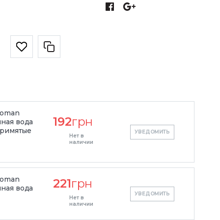
Woman
192
грн
ная вода
примятые
УВЕДОМИТЬ
Нет в
наличии
Woman
221
грн
ная вода
УВЕДОМИТЬ
Нет в
наличии