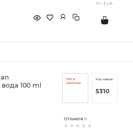
RU
|
UA
man
Нет в
Код товара:
наличии
вода 100 ml
5310
Отзывов
0