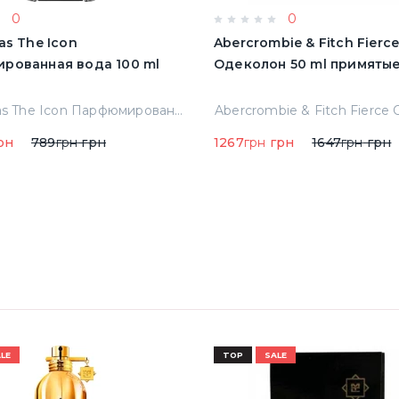
0
0
as The Icon
Abercrombie & Fitch Fierc
рованная вода 100 ml
Одеколон 50 ml пр
A.banderas The Icon Парфюмированная вода 100 ml Тестер
рн
789
грн
грн
1267
грн
грн
1647
грн
грн
LE
TOP
SALE