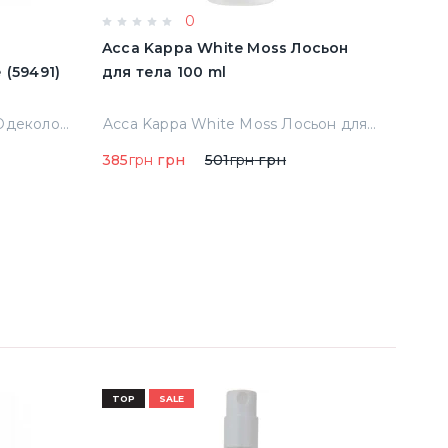
0
e
Acca Kappa White Moss Лосьон
Acqu
имятые (59491)
для тела 100 ml
Cala
Тест
Abercrombie & Fitch Fierce Одеколон 50 ml примятые (59491)
Acca Kappa White Moss Лосьон для тела 100 ml
385
грн
грн
501
грн
грн
290
TOP
SALE
TOP