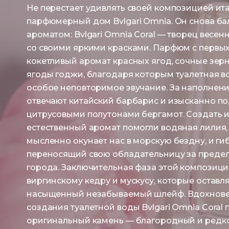
Не перестает удивлять своей композицией ит
парфюмерный дом Bvlgari Omnia. Он снова ба
ароматом: Bvlgari Omnia Coral — творец весен
со своими яркими красками. Парфюм с первых
кокетливый аромат красных ягод, сочные зерн
ягоды годжи, благодаря которым туалетная в
особое неповторимое звучание. За наполнен
отвечают китайский барбарис и изысканно п
цитрусовыми полутонами бергамот. Создать 
естественный аромат помогли водяная лилия,
мысленно окунает нас в морскую бездну, и гиб
переносящий свою обладательницу за преде
города. Заключительная фаза этой композици
виргинскому кедру и мускусу, которые оставл
насыщенный незабываемый шлейф. Вдохнов
создания туалетной воды Bvlgari Omnia Coral
оригинальный камень — благородный и редк