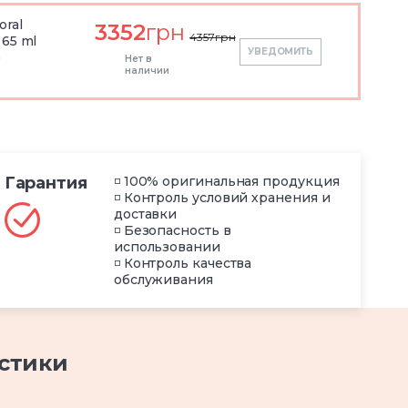
oral
3352
грн
4357
грн
 65 ml
УВЕДОМИТЬ
)
Нет в
наличии
Гарантия
◽ 100% оригинальная продукция
◽ Контроль условий хранения и
доставки
◽ Безопасность в
использовании
◽ Контроль качества
обслуживания
стики