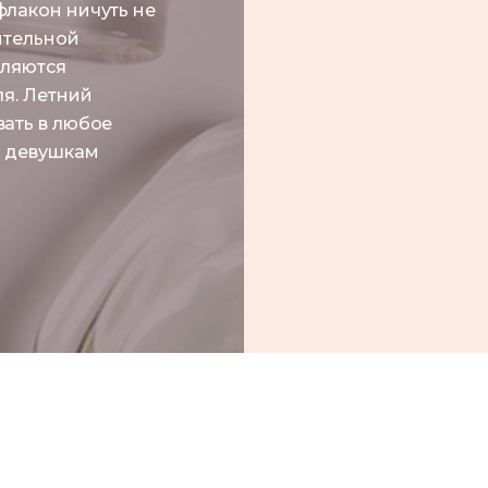
лакон ничуть не
ительной
вляются
я. Летний
ать в любое
и девушкам