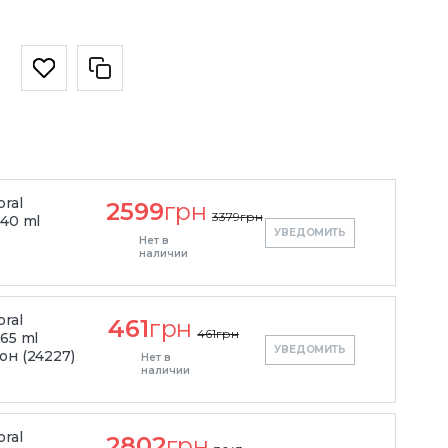
oral
2599
грн
3379
грн
 40 ml
УВЕДОМИТЬ
Нет в
наличии
oral
461
грн
461
грн
65 ml
УВЕДОМИТЬ
он (24227)
Нет в
наличии
oral
2802
грн