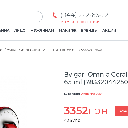
г
(044) 222-66-22
Мы Вам перезвоним!
АННА
ЛИЦО
МУЖЧИНАМ
МАКИЯЖ
БРЕНДЫ
АКЦИИ
ri
Bvlgari Omnia Coral Туалетная вода 65 ml (783320442506)
Bvlgari Omnia Cora
65 ml (78332044250
Категория:
Женские духи
3352
грн
SALE
4357
грн