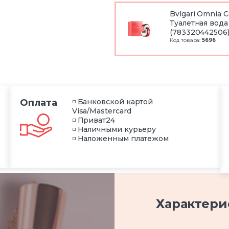
Bvlgari Omnia C
Туалетная вода
(783320442506
Код товара:
5696
Оплата
◽ Банковской картой
Visa/Mastercard
◽ Приват24
◽ Наличными курьеру
◽ Наложенным платежом
Характери