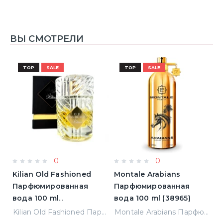
ВЫ СМОТРЕЛИ
TOP
SALE
TOP
SALE
0
0
s
Kilian Old Fashioned
Montale Arabians
A
Парфюмированная
Парфюмированная
Т
вода 100 ml
вода 100 ml (38965)
Т
(3700550240723)
(
ванная вода 1.5 ml Пробник (14936)
Kilian Old Fashioned Парфюмированная вода 100 ml (3700550240723)
Montale Arabians Парфюмированная вода 100 ml (38965)