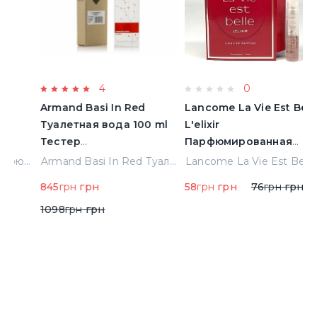
4
0
Armand Basi In Red
Lancome La Vie Est Belle
M
Туалетная вода 100 ml
L'elixir
П
Тестер
Парфюмированная
в
(8427395947208)
вода 1.2 ml Пробник
(
Montale Arabians Парфюмированная вода 100 ml (38965)
Armand Basi In Red Туалетная вода 100 ml Тестер (8427395947208)
Lancome La Vie Est Belle L'elixir Парфюмированная вода 1.2 ml Пробник
845
грн
грн
58
грн
грн
76
грн
грн
6
1098
грн
грн