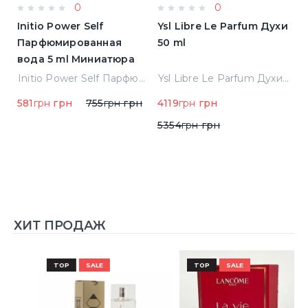
0
0
Initio Power Self
Ysl Libre Le Parfum Духи
B
Парфюмированная
50 ml
Т
вода 5 ml Миниатюра
Jean Paul Gaultier Le Male Туалетная вода
Initio Power Self Парфюмированная вода 5 ml Миниатюра
Ysl Libre Le Parfum Духи 50 ml
581
грн
грн
755
грн
грн
4119
грн
грн
9
5354
грн
грн
ХИТ ПРОДАЖ
TOP
SALE
TOP
SALE