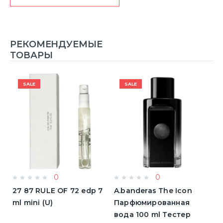
РЕКОМЕНДУЕМЫЕ
ТОВАРЫ
SALE
SALE
0
0
a
27 87 RULE OF 72 edp 7
A.banderas The Icon
A
ml mini (U)
Парфюмированная
F
вода 100 ml Тестер
п