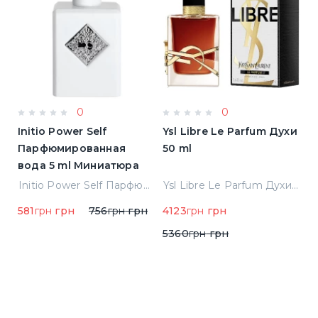
0
0
Initio Power Self
Ysl Libre Le Parfum Духи
B
Парфюмированная
50 ml
Т
вода 5 ml Миниатюра
Jean Paul Gaultier Le Male Туалетная вода
Initio Power Self Парфюмированная вода 5 ml Миниатюра
Ysl Libre Le Parfum Духи 50 ml
581
грн
грн
756
грн
грн
4123
грн
грн
9
5360
грн
грн
1