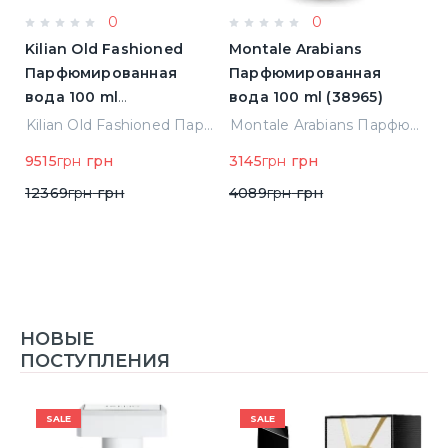
0
0
Kilian Old Fashioned
Montale Arabians
M
Парфюмированная
Парфюмированная
П
вода 100 ml
вода 100 ml (38965)
в
(3700550240723)
(
ight Парфюмированная вода 2 ml Пробник (14452)
Kilian Old Fashioned Парфюмированная вода 100 ml (3700550240723)
Montale Arabians Парфюмированная вода 100 ml (38965)
9515
грн
грн
3145
грн
грн
6
12369
грн
грн
4089
грн
грн
НОВЫЕ
ПОСТУПЛЕНИЯ
SALE
SALE