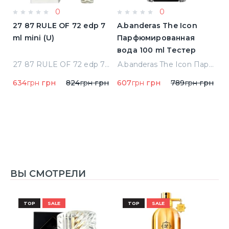
0
0
a
27 87 RULE OF 72 edp 7
A.banderas The Icon
A
ml mini (U)
Парфюмированная
F
вода 100 ml Тестер
п
qua Di Parma Colonia Одеколон 50 ml (8028713000089)
27 87 RULE OF 72 edp 7 ml mini (U)
A.banderas The Icon Парфюмированная вода 100 ml Тестер
634
грн
грн
824
грн
грн
607
грн
грн
789
грн
грн
1
1
ВЫ СМОТРЕЛИ
TOP
SALE
TOP
SALE