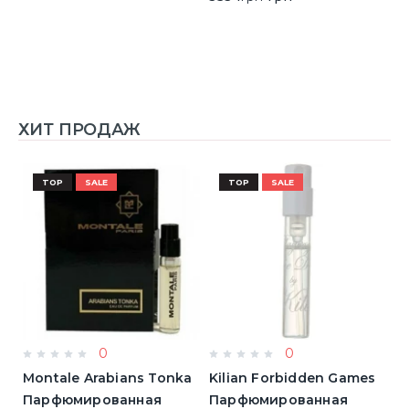
ХИТ ПРОДАЖ
TOP
SALE
TOP
SALE
0
0
Montale Arabians Tonka
Kilian Forbidden Games
E
Парфюмированная
Парфюмированная
T