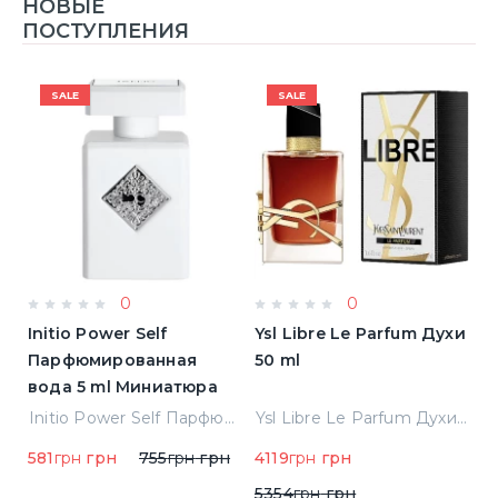
НОВЫЕ
ПОСТУПЛЕНИЯ
SALE
SALE
0
0
Initio Power Self
Ysl Libre Le Parfum Духи
B
Парфюмированная
50 ml
Т
вода 5 ml Миниатюра
Jean Paul Gaultier Le Male Туалетная вода
Initio Power Self Парфюмированная вода 5 ml Миниатюра
Ysl Libre Le Parfum Духи 50 ml
581
грн
грн
755
грн
грн
4119
грн
грн
9
5354
грн
грн