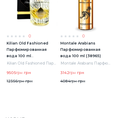
0
0
Kilian Old Fashioned
Montale Arabians
M
Парфюмированная
Парфюмированная
П
вода 100 ml
вода 100 ml (38965)
в
(3700550240723)
(
ight Парфюмированная вода 2 ml Пробник (14452)
Kilian Old Fashioned Парфюмированная вода 100 ml (3700550240723)
Montale Arabians Парфюмированная вода 100 ml (38965)
9505
грн
грн
3142
грн
грн
6
12356
грн
грн
4084
грн
грн