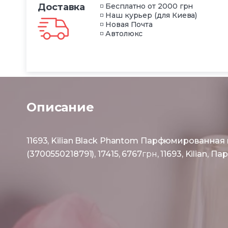
Доставка
◽ Бесплатно от 2000 грн
◽ Наш курьер (для Киева)
◽ Новая Почта
◽ Автолюкс
Описание
11693, Kilian Black Phantom Парфюмированная 
(3700550218791), 17415, 6767
грн
, 11693, Kilian, 