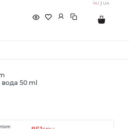
RU
|
UA
om
вода 50 ml
antom