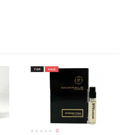
TOP
SALE
TOP
0