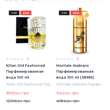
TOP
SALE
TOP
SALE
0
0
Kilian Old Fashioned
Montale Arabians
L
Парфюмированная
Парфюмированная
L'
)
вода 100 ml
вода 100 ml (38965)
П
(3700550240723)
в
Elizabeth Arden Green Tea Лосьон для тела 500 ml (085805466343)
Kilian Old Fashioned Парфюмированная вода 100 ml (3700550240723)
Montale Arabians Парфюмированная вода 100 ml (38965)
н
9505
грн
грн
3142
грн
грн
5
12356
грн
грн
4084
грн
грн