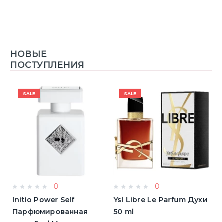
НОВЫЕ
ПОСТУПЛЕНИЯ
SALE
SALE
0
0
Initio Power Self
Ysl Libre Le Parfum Духи
B
Парфюмированная
50 ml
Т