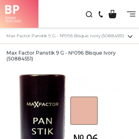
(044)
222-
Max Factor Panstik 9 G - №096 Bisque Ivory (50884551)
66-
22
Max Factor Panstik 9 G - №096 Bisque Ivory
(50884551)