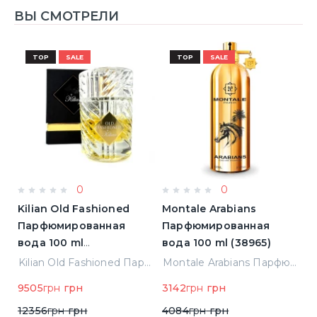
ВЫ СМОТРЕЛИ
TOP
SALE
TOP
SALE
0
0
Kilian Old Fashioned
Montale Arabians
M
Парфюмированная
Парфюмированная
П
вода 100 ml
вода 100 ml (38965)
в
(3700550240723)
(
ight Парфюмированная вода 2 ml Пробник (14452)
Kilian Old Fashioned Парфюмированная вода 100 ml (3700550240723)
Montale Arabians Парфюмированная вода 100 ml (38965)
9505
грн
грн
3142
грн
грн
6
12356
грн
грн
4084
грн
грн