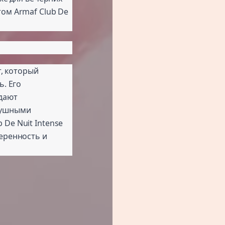
ом Armaf Club De
т, который
ь. Его
дают
душными
De Nuit Intense
еренность и