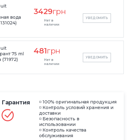
uit
3429
грн
ная вода
УВЕДОМИТЬ
Нет в
131024)
наличии
uit
481
грн
рант 75 ml
УВЕДОМИТЬ
 (71972)
Нет в
наличии
Гарантия
◽ 100% оригинальная продукция
◽ Контроль условий хранения и
доставки
◽ Безопасность в
использовании
◽ Контроль качества
обслуживания