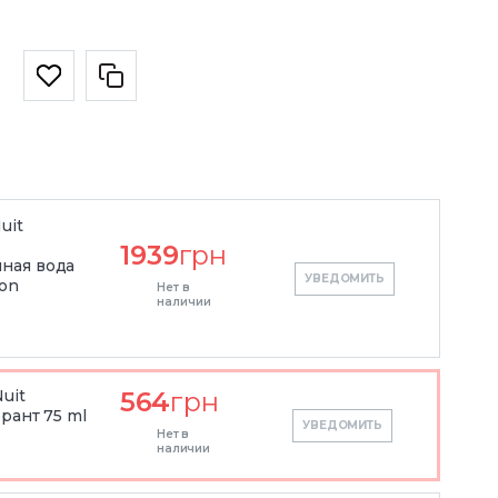
uit
1939
грн
ная вода
УВЕДОМИТЬ
ion
Нет в
наличии
uit
564
грн
рант 75 ml
УВЕДОМИТЬ
Нет в
наличии