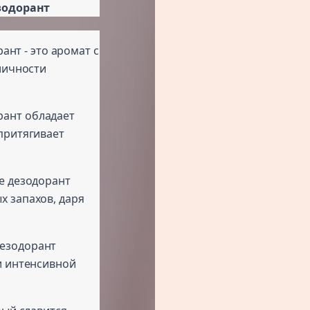
езодорант
рант - это аромат с
личности
орант обладает
притягивает
se дезодорант
х запахов, даря
 дезодорант
и интенсивной