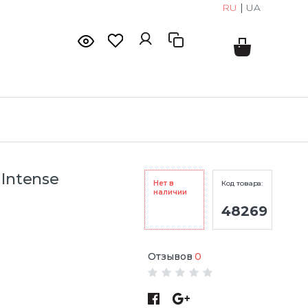
RU
|
UA
 Intense
Нет в
Код товара:
наличии
48269
Отзывов
0