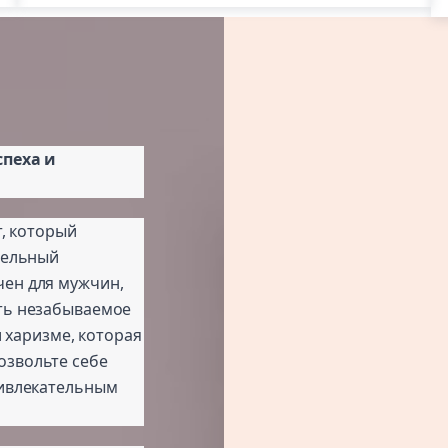
спеха и
т, который
ительный
чен для мужчин,
ить незабываемое
и харизме, которая
озвольте себе
ривлекательным