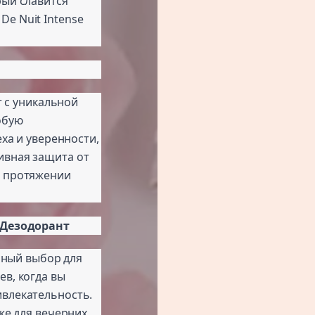
орый славится
e Nuit Intense
т с уникальной
обую
еха и уверенности,
ивная защита от
а протяжении
e Дезодорант
льный выбор для
в, когда вы
ивлекательность.
кже для вечерних