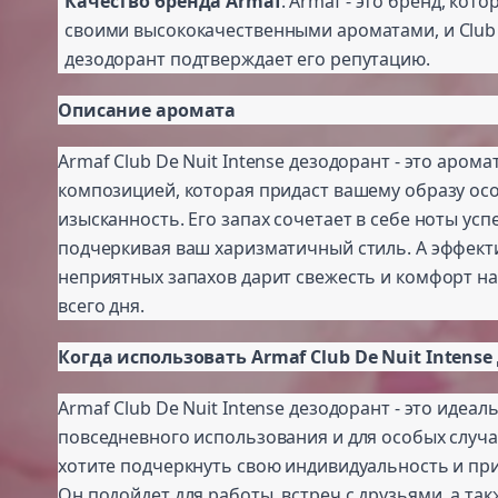
Качество бренда Armaf
: Armaf - это бренд, кот
своими высококачественными ароматами, и Club D
дезодорант подтверждает его репутацию.
Описание аромата
Armaf Club De Nuit Intense дезодорант - это арома
композицией, которая придаст вашему образу ос
изысканность. Его запах сочетает в себе ноты усп
подчеркивая ваш харизматичный стиль. А эффект
неприятных запахов дарит свежесть и комфорт н
всего дня.
Когда использовать Armaf Club De Nuit Intens
Armaf Club De Nuit Intense дезодорант - это идеа
повседневного использования и для особых случае
хотите подчеркнуть свою индивидуальность и пр
Он подойдет для работы, встреч с друзьями, а та