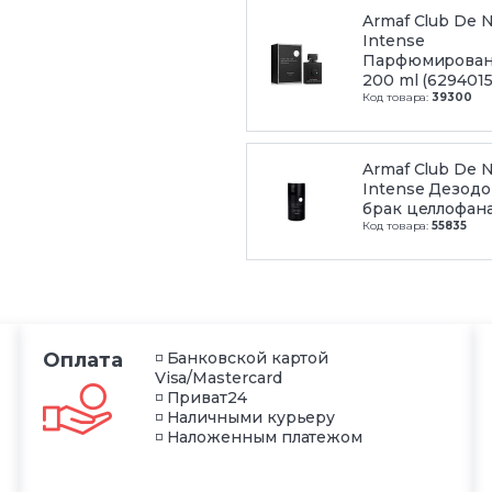
Armaf Club De N
Intense
Парфюмирован
200 ml (6294015
Код товара:
39300
Armaf Club De N
Intense Дезодо
брак целлофана
Код товара:
55835
Оплата
◽ Банковской картой
Visa/Mastercard
◽ Приват24
◽ Наличными курьеру
◽ Наложенным платежом