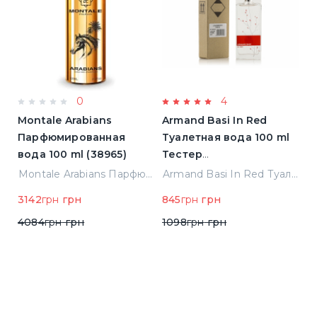
4
0
Armand Basi In Red
Lancome La Vie Est Belle
M
Туалетная вода 100 ml
L'elixir
П
Тестер
Парфюмированная
в
(8427395947208)
вода 1.2 ml Пробник
(
Montale Arabians Парфюмированная вода 100 ml (38965)
Armand Basi In Red Туалетная вода 100 ml Тестер (8427395947208)
Lancome La Vie Est Belle L'elixir Парфюмированная вода 1.2 ml Пробник
845
грн
грн
58
грн
грн
76
грн
грн
6
1098
грн
грн