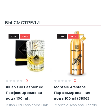
ВЫ СМОТРЕЛИ
TOP
SALE
TOP
SALE
0
0
s
Kilian Old Fashioned
Montale Arabians
A
Парфюмированная
Парфюмированная
Т
вода 100 ml
вода 100 ml (38965)
Т
(3700550240723)
(
ванная вода 1.5 ml Пробник (14936)
Kilian Old Fashioned Парфюмированная вода 100 ml (3700550240723)
Montale Arabians Парфюмированная вода 100 ml (38965)