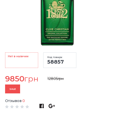
Нет в наличии
Код товара:
58857
9850
грн
12805
грн
SALE
Отзывов
0