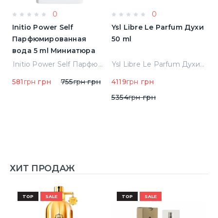
0
0
Initio Power Self
Ysl Libre Le Parfum Духи
B
Парфюмированная
50 ml
Т
вода 5 ml Миниатюра
Jean Paul Gaultier Le Male Туалетная вода
Initio Power Self Парфюмированная вода 5 ml Миниатюра
Ysl Libre Le Parfum Духи 50 ml
581
грн
грн
755
грн
грн
4119
грн
грн
9
5354
грн
грн
ХИТ ПРОДАЖ
TOP
SALE
TOP
SALE