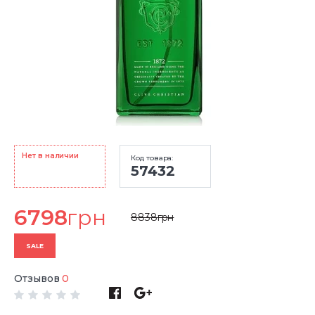
Нет в наличии
Код товара:
57432
6798
грн
8838
грн
SALE
Отзывов
0