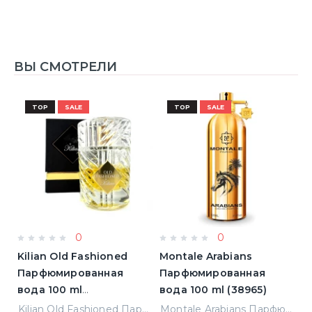
ВЫ СМОТРЕЛИ
TOP
SALE
TOP
SALE
0
0
Kilian Old Fashioned
Montale Arabians
M
Парфюмированная
Парфюмированная
П
вода 100 ml
вода 100 ml (38965)
в
(3700550240723)
(
ight Парфюмированная вода 2 ml Пробник (14452)
Kilian Old Fashioned Парфюмированная вода 100 ml (3700550240723)
Montale Arabians Парфюмированная вода 100 ml (38965)