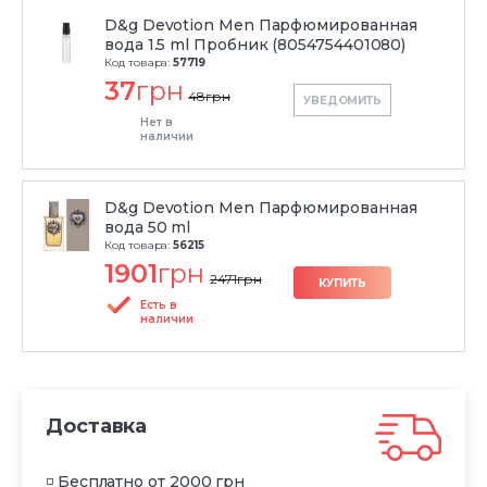
D&g Devotion Men Парфюмированная
вода 1.5 ml Пробник (8054754401080)
Код товара:
57719
37
грн
48
грн
УВЕДОМИТЬ
Нет в
наличии
D&g Devotion Men Парфюмированная
вода 50 ml
Код товара:
56215
1901
грн
2471
грн
КУПИТЬ
Есть в
наличии
Доставка
◽ Бесплатно от 2000 грн