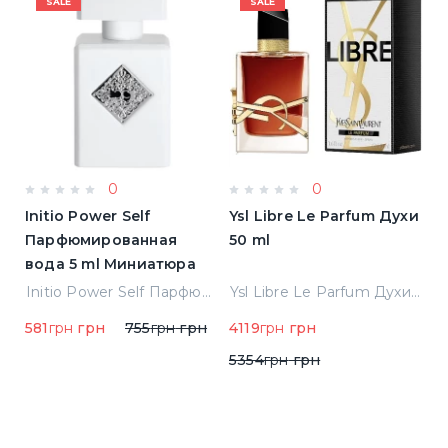
SALE
SALE
0
0
Initio Power Self
Ysl Libre Le Parfum Духи
B
Парфюмированная
50 ml
Т
вода 5 ml Миниатюра
Jean Paul Gaultier Le Male Туалетная вода
Initio Power Self Парфюмированная вода 5 ml Миниатюра
Ysl Libre Le Parfum Духи 50 ml
581
грн
грн
755
грн
грн
4119
грн
грн
9
5354
грн
грн