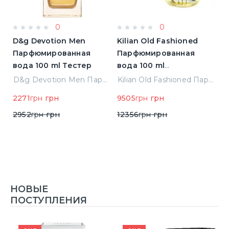
0
0
D&g Devotion Men
Kilian Old Fashioned
M
Парфюмированная
Парфюмированная
П
)
вода 100 ml Тестер
вода 100 ml
(3700550240723)
Elizabeth Arden Green Tea Лосьон для тела 500 ml (085805466343)
D&g Devotion Men Парфюмированная вода 100 ml Тестер
Kilian Old Fashioned Парфюмированная вода 100 ml (3700550240723)
н
2271
грн
грн
9505
грн
грн
3
2952
грн
грн
12356
грн
грн
4
НОВЫЕ
ПОСТУПЛЕНИЯ