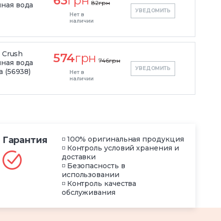
63
грн
82
грн
ная вода
УВЕДОМИТЬ
Нет в
наличии
 Crush
574
грн
746
грн
ная вода
УВЕДОМИТЬ
 (56938)
Нет в
наличии
Гарантия
◽ 100% оригинальная продукция
◽ Контроль условий хранения и
доставки
◽ Безопасность в
использовании
◽ Контроль качества
обслуживания