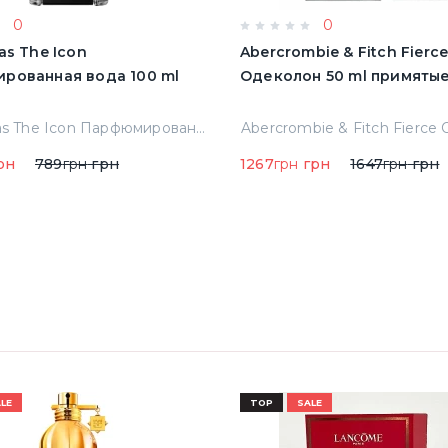
0
0
as The Icon
Abercrombie & Fitch Fierc
рованная вода 100 ml
Одеколон 50 ml пр
A.banderas The Icon Парфюмированная вода 100 ml Тестер
рн
789
грн
грн
1267
грн
грн
1647
грн
грн
LE
TOP
SALE