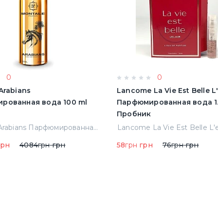
0
0
Arabians
Lancome La Vie Est Belle L'e
рованная вода 100 ml
Парфюмированная вода 1.
Пробник
Montale Arabians Парфюмированная вода 100 ml (38965)
рн
4084
грн
грн
58
грн
грн
76
грн
грн