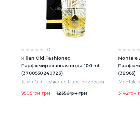
0
ьон
Kilian Old Fashioned
Montale 
3)
Парфюмированная вода 100 ml
Парфюми
(3700550240723)
(38965)
Elizabeth Arden Green Tea Лосьон для тела 500 ml (085805466343)
Kilian Old Fashioned Парфюмированная вода 100 ml (3700550240723)
9505
грн
грн
12356
грн
грн
3142
грн
г