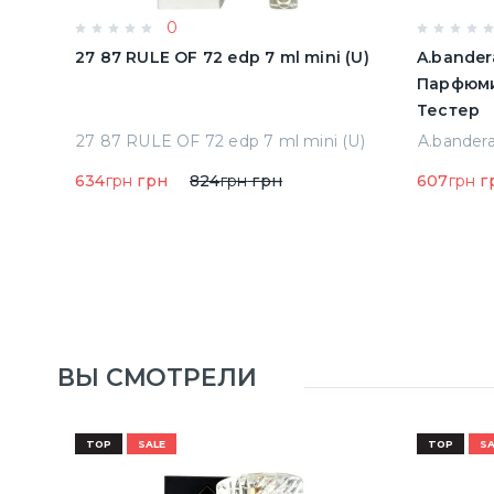
0
олон
27 87 RULE OF 72 edp 7 ml mini (U)
A.bander
Парфюми
Тестер
Acqua Di Parma Colonia Одеколон 50 ml (8028713000089)
27 87 RULE OF 72 edp 7 ml mini (U)
634
грн
грн
824
грн
грн
607
грн
г
ВЫ СМОТРЕЛИ
TOP
SALE
TOP
SA