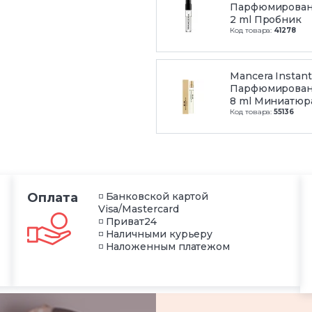
Парфюмирован
2 ml Пробник
Код товара:
41278
Mancera Instant
Парфюмирован
8 ml Миниатюра
Код товара:
55136
Оплата
◽ Банковской картой
Visa/Mastercard
◽ Приват24
◽ Наличными курьеру
◽ Наложенным платежом