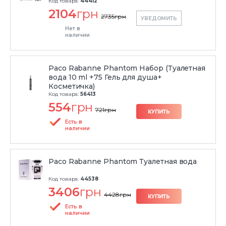
Код товара:
44412
2104
грн
2735
грн
УВЕДОМИТЬ
Нет в
наличии
Paco Rabanne Phantom Набор (Туалетная
вода 10 ml +75 Гель для душа+
Косметичка)
Код товара:
56413
554
грн
721
грн
КУПИТЬ
Есть в
наличии
Paco Rabanne Phantom Туалетная вода
Код товара:
44538
3406
грн
4428
грн
КУПИТЬ
Есть в
наличии