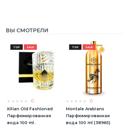
ВЫ СМОТРЕЛИ
TOP
SALE
TOP
SALE
0
0
Kilian Old Fashioned
Montale Arabians
M
Парфюмированная
Парфюмированная
П
вода 100 ml
вода 100 ml (38965)
в