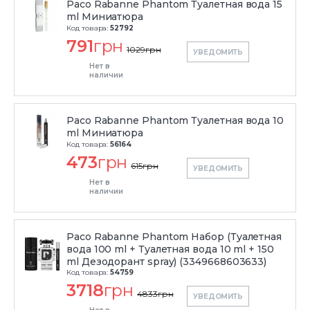
Paco Rabanne Phantom Туалетная вода 15
ml Миниатюра
Код товара:
52792
791
грн
1029
грн
УВЕДОМИТЬ
Нет в
наличии
Paco Rabanne Phantom Туалетная вода 10
ml Миниатюра
Код товара:
56164
473
грн
615
грн
УВЕДОМИТЬ
Нет в
наличии
Paco Rabanne Phantom Набор (Туалетная
вода 100 ml + Туалетная вода 10 ml + 150
ml Дезодорант spray) (3349668603633)
Код товара:
54759
3718
грн
4833
грн
УВЕДОМИТЬ