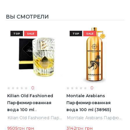
ВЫ СМОТРЕЛИ
TOP
SALE
TOP
SALE
0
0
Kilian Old Fashioned
Montale Arabians
L
Парфюмированная
Парфюмированная
L'
)
вода 100 ml
вода 100 ml (38965)
П
(3700550240723)
в
Elizabeth Arden Green Tea Лосьон для тела 500 ml (085805466343)
Kilian Old Fashioned Парфюмированная вода 100 ml (3700550240723)
Montale Arabians Парфюмированная вода 100 ml (38965)
н
9505
грн
грн
3142
грн
грн
5