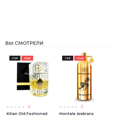
1
ВЫ СМОТРЕЛИ
TOP
SALE
TOP
SALE
0
0
Kilian Old Fashioned
Montale Arabians
M