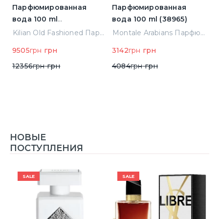
Парфюмированная
Парфюмированная
П
вода 100 ml
вода 100 ml (38965)
в
(3700550240723)
(
ight Парфюмированная вода 2 ml Пробник (14452)
Kilian Old Fashioned Парфюмированная вода 100 ml (3700550240723)
Montale Arabians Парфюмированная вода 100 ml (38965)
9505
грн
грн
3142
грн
грн
6
12356
грн
грн
4084
грн
грн
НОВЫЕ
ПОСТУПЛЕНИЯ
SALE
SALE