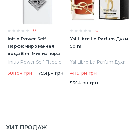
0
0
Initio Power Self
Ysl Libre Le Parfum Духи
B
Парфюмированная
50 ml
Т
вода 5 ml Миниатюра
Jean Paul Gaultier Le Male Туалетная вода
Initio Power Self Парфюмированная вода 5 ml Миниатюра
Ysl Libre Le Parfum Духи 50 ml
581
грн
грн
755
грн
грн
4119
грн
грн
9
5354
грн
грн
ХИТ ПРОДАЖ