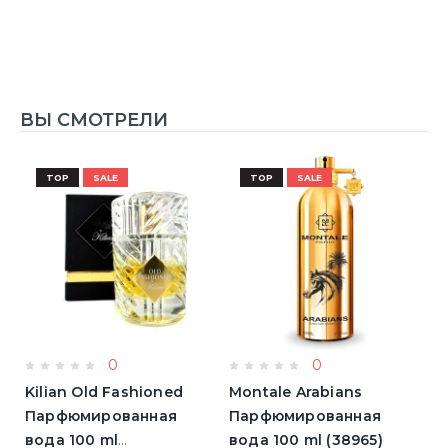
ВЫ СМОТРЕЛИ
TOP
SALE
TOP
SALE
0
0
Kilian Old Fashioned
Montale Arabians
M
Парфюмированная
Парфюмированная
П
вода 100 ml
вода 100 ml (38965)
в