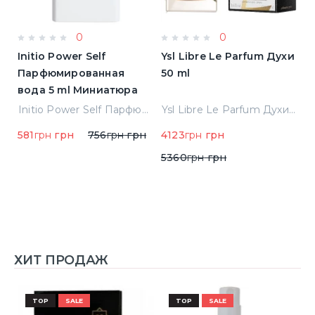
0
0
Initio Power Self
Ysl Libre Le Parfum Духи
B
Парфюмированная
50 ml
Т
вода 5 ml Миниатюра
Jean Paul Gaultier Le Male Туалетная вода
Initio Power Self Парфюмированная вода 5 ml Миниатюра
Ysl Libre Le Parfum Духи 50 ml
581
грн
грн
756
грн
грн
4123
грн
грн
9
5360
грн
грн
1
ХИТ ПРОДАЖ
TOP
SALE
TOP
SALE