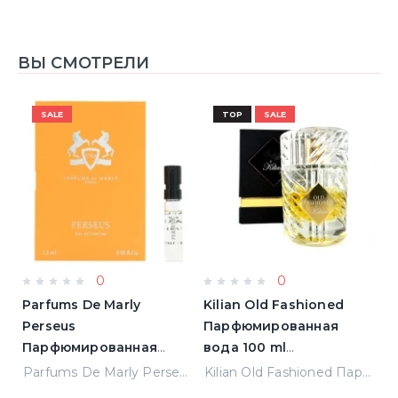
ВЫ СМОТРЕЛИ
SALE
TOP
SALE
0
0
Parfums De Marly
Kilian Old Fashioned
M
Perseus
Парфюмированная
П
)
Парфюмированная
вода 100 ml
вода 1,5 ml Пробник
(3700550240723)
Elizabeth Arden Green Tea Лосьон для тела 500 ml (085805466343)
Parfums De Marly Perseus Парфюмированная вода 1,5 ml Пробник
Kilian Old Fashioned Парфюмированная вода 100 ml (3700550240723)