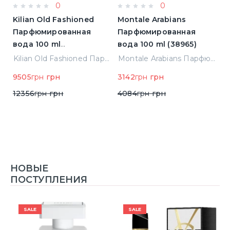
0
0
Kilian Old Fashioned
Montale Arabians
M
Парфюмированная
Парфюмированная
П
вода 100 ml
вода 100 ml (38965)
в
(3700550240723)
(
ight Парфюмированная вода 2 ml Пробник (14452)
Kilian Old Fashioned Парфюмированная вода 100 ml (3700550240723)
Montale Arabians Парфюмированная вода 100 ml (38965)
9505
грн
грн
3142
грн
грн
6
12356
грн
грн
4084
грн
грн
НОВЫЕ
ПОСТУПЛЕНИЯ
SALE
SALE