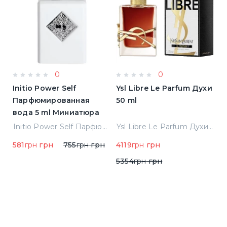
0
0
Initio Power Self
Ysl Libre Le Parfum Духи
B
Парфюмированная
50 ml
Т
вода 5 ml Миниатюра
Jean Paul Gaultier Le Male Туалетная вода
Initio Power Self Парфюмированная вода 5 ml Миниатюра
Ysl Libre Le Parfum Духи 50 ml
581
грн
грн
755
грн
грн
4119
грн
грн
9
5354
грн
грн