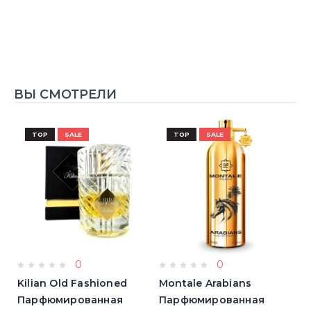
ВЫ СМОТРЕЛИ
TOP
SALE
TOP
SALE
0
0
Kilian Old Fashioned
Montale Arabians
M
Парфюмированная
Парфюмированная
П