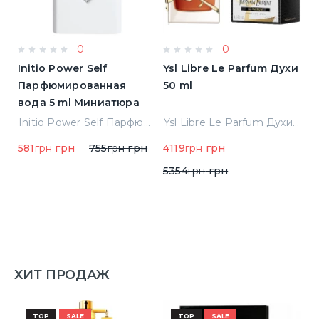
0
0
Initio Power Self
Ysl Libre Le Parfum Духи
B
Парфюмированная
50 ml
Т
вода 5 ml Миниатюра
Jean Paul Gaultier Le Male Туалетная вода
Initio Power Self Парфюмированная вода 5 ml Миниатюра
Ysl Libre Le Parfum Духи 50 ml
581
грн
грн
755
грн
грн
4119
грн
грн
9
5354
грн
грн
ХИТ ПРОДАЖ
TOP
SALE
TOP
SALE