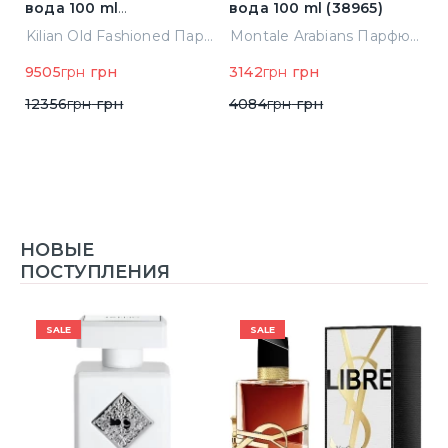
вода 100 ml
вода 100 ml (38965)
в
(3700550240723)
(
ight Парфюмированная вода 2 ml Пробник (14452)
Kilian Old Fashioned Парфюмированная вода 100 ml (3700550240723)
Montale Arabians Парфюмированная вода 100 ml (38965)
9505
грн
грн
3142
грн
грн
6
12356
грн
грн
4084
грн
грн
НОВЫЕ
ПОСТУПЛЕНИЯ
SALE
SALE