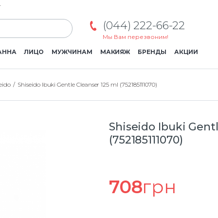
г
(044) 222-66-22
Мы Вам перезвоним!
АННА
ЛИЦО
МУЖЧИНАМ
МАКИЯЖ
БРЕНДЫ
АКЦИИ
eido
Shiseido Ibuki Gentle Cleanser 125 ml (752185111070)
Shiseido Ibuki Gent
(752185111070)
708
грн