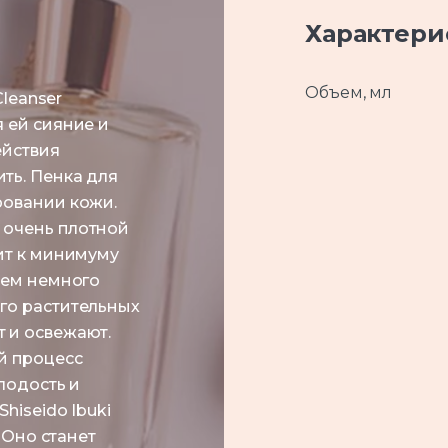
Характери
Объем, мл
Cleanser
 ей сияние и
ействия
ть. Пенка для
ровании кожи.
 очень плотной
ит к минимуму
сем немного
го растительных
 и освежают.
й процесс
лодость и
hiseido Ibuki
 Оно станет