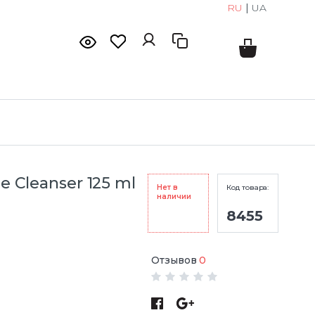
RU
|
UA
le Cleanser 125 ml
Нет в
Код товара:
наличии
8455
Отзывов
0