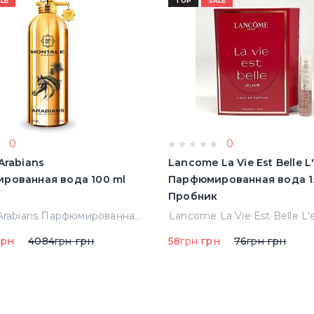
LE
TOP
SALE
0
0
Arabians
Lancome La Vie Est Belle L'e
рованная вода 100 ml
Парфюмированная вода 1.
Пробник
Montale Arabians Парфюмированная вода 100 ml (38965)
рн
4084
грн
грн
58
грн
грн
76
грн
грн