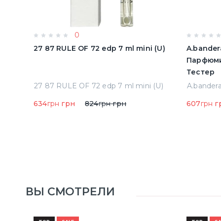
0
олон
27 87 RULE OF 72 edp 7 ml mini (U)
A.bander
Парфюми
Тестер
Acqua Di Parma Colonia Одеколон 50 ml (8028713000089)
27 87 RULE OF 72 edp 7 ml mini (U)
634
грн
грн
824
грн
грн
607
грн
г
ВЫ СМОТРЕЛИ