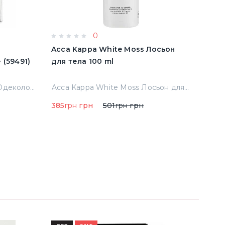
0
e
Acca Kappa White Moss Лосьон
Acqu
имятые (59491)
для тела 100 ml
Cala
Тест
Abercrombie & Fitch Fierce Одеколон 50 ml примятые (59491)
Acca Kappa White Moss Лосьон для тела 100 ml
385
грн
грн
501
грн
грн
290