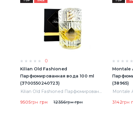
TOP
SALE
TOP
SA
0
ьон
Kilian Old Fashioned
Montale 
3)
Парфюмированная вода 100 ml
Парфюми
(3700550240723)
(38965)
Elizabeth Arden Green Tea Лосьон для тела 500 ml (085805466343)
Kilian Old Fashioned Парфюмированная вода 100 ml (3700550240723)
9505
грн
грн
12356
грн
грн
3142
грн
г