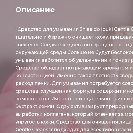
Описание
"Средство для умывания Shiseido Ibuki Gentle 
тщательно и бережно очищает кожу, придавая
свежесть. Следы ежедневного вредного возд
окружающей среды больше не будут беспокои
умывания заботится об увлажнении и тонизи
Средство обладает потрясающим ароматом и
консистенцией. Именно такая плотность свод
расход пенки. Для умывания потребуется сов
средства. Улучшенная формула содержит мно
компонентов. Именно они тщательно очищают
Экстракт семян Юдзу активизирует природны
выработки коллагена, который отвечает за мо
упругость кожи. Средство для очищения лица S
Gentle Cleanser подходит для всех типов кожи.