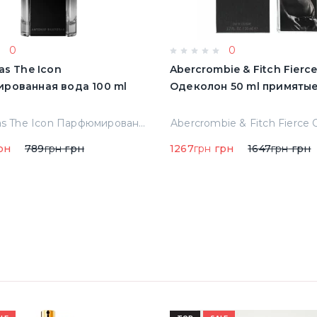
0
0
as The Icon
Abercrombie & Fitch Fierc
рованная вода 100 ml
Одеколон 50 ml пр
A.banderas The Icon Парфюмированная вода 100 ml Тестер
рн
789
грн
грн
1267
грн
грн
1647
грн
грн